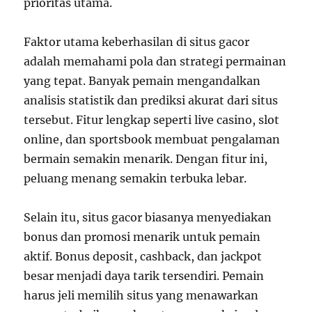
prioritas utama.
Faktor utama keberhasilan di situs gacor
adalah memahami pola dan strategi permainan
yang tepat. Banyak pemain mengandalkan
analisis statistik dan prediksi akurat dari situs
tersebut. Fitur lengkap seperti live casino, slot
online, dan sportsbook membuat pengalaman
bermain semakin menarik. Dengan fitur ini,
peluang menang semakin terbuka lebar.
Selain itu, situs gacor biasanya menyediakan
bonus dan promosi menarik untuk pemain
aktif. Bonus deposit, cashback, dan jackpot
besar menjadi daya tarik tersendiri. Pemain
harus jeli memilih situs yang menawarkan