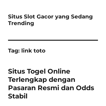
Situs Slot Gacor yang Sedang
Trending
Tag:
link toto
Situs Togel Online
Terlengkap dengan
Pasaran Resmi dan Odds
Stabil