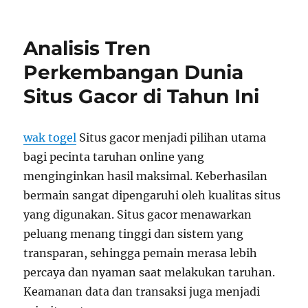
Keamanan
Data
Personal
Analisis Tren
Pemain
di
Perkembangan Dunia
Situs
Situs Gacor di Tahun Ini
Gacor
yang
Terpercaya
wak togel
Situs gacor menjadi pilihan utama
bagi pecinta taruhan online yang
menginginkan hasil maksimal. Keberhasilan
bermain sangat dipengaruhi oleh kualitas situs
yang digunakan. Situs gacor menawarkan
peluang menang tinggi dan sistem yang
transparan, sehingga pemain merasa lebih
percaya dan nyaman saat melakukan taruhan.
Keamanan data dan transaksi juga menjadi