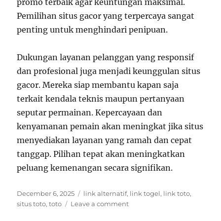
promo terbaik agar keuntungan maksimal.
Pemilihan situs gacor yang terpercaya sangat
penting untuk menghindari penipuan.
Dukungan layanan pelanggan yang responsif
dan profesional juga menjadi keunggulan situs
gacor. Mereka siap membantu kapan saja
terkait kendala teknis maupun pertanyaan
seputar permainan. Kepercayaan dan
kenyamanan pemain akan meningkat jika situs
menyediakan layanan yang ramah dan cepat
tanggap. Pilihan tepat akan meningkatkan
peluang kemenangan secara signifikan.
Posted
Tags
December 6, 2025
link alternatif
,
link togel
,
link toto
,
on
on
situs toto
,
toto
Leave a comment
Analisis