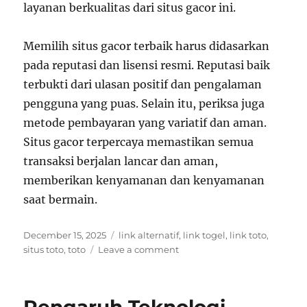
layanan berkualitas dari situs gacor ini.
Memilih situs gacor terbaik harus didasarkan
pada reputasi dan lisensi resmi. Reputasi baik
terbukti dari ulasan positif dan pengalaman
pengguna yang puas. Selain itu, periksa juga
metode pembayaran yang variatif dan aman.
Situs gacor terpercaya memastikan semua
transaksi berjalan lancar dan aman,
memberikan kenyamanan dan kenyamanan
saat bermain.
Posted
Tags
December 15, 2025
link alternatif
,
link togel
,
link toto
,
on
on
situs toto
,
toto
Leave a comment
Bagaimana
Situs
Gacor
Menyediakan