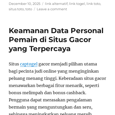
Posted
Tags
December 10, 2025
link alternatif
,
link togel
,
link toto
,
on
on
situs toto
,
toto
Leave a comment
Pengaruh
Teknologi
Blockchain
Keamanan Data Personal
dalam
Keamanan
Pemain di Situs Gacor
Situs
yang Terpercaya
Gacor
Situs
captogel
gacor menjadi pilihan utama
bagi pecinta judi online yang menginginkan
peluang menang tinggi. Keberadaan situs gacor
menawarkan berbagai fitur menarik, seperti
bonus melimpah dan bonus cashback.
Pengguna dapat merasakan pengalaman
bermain yang menguntungkan dan seru,
sehingga meningkatkan peluang meraih