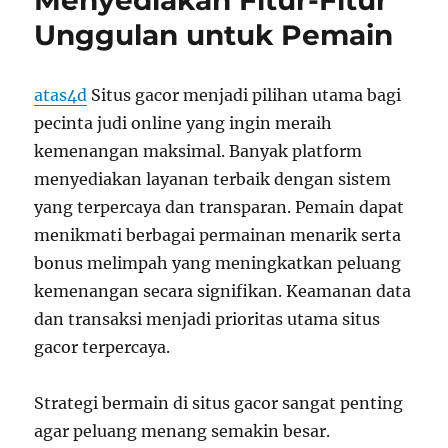
Menyediakan Fitur-Fitur
yang
Unggulan untuk Pemain
Memiliki
Reputasi
Internasional
atas4d
Situs gacor menjadi pilihan utama bagi
pecinta judi online yang ingin meraih
kemenangan maksimal. Banyak platform
menyediakan layanan terbaik dengan sistem
yang terpercaya dan transparan. Pemain dapat
menikmati berbagai permainan menarik serta
bonus melimpah yang meningkatkan peluang
kemenangan secara signifikan. Keamanan data
dan transaksi menjadi prioritas utama situs
gacor terpercaya.
Strategi bermain di situs gacor sangat penting
agar peluang menang semakin besar.