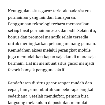
Keunggulan situs gacor terletak pada sistem
permainan yang fair dan transparan.
Penggunaan teknologi terbaru memastikan
setiap hasil permainan acak dan adil. Selain itu,
bonus dan promosi menarik selalu tersedia
untuk meningkatkan peluang menang pemain.
Kemudahan akses melalui perangkat mobile
juga memudahkan kapan saja dan di mana saja
bermain. Hal ini membuat situs gacor menjadi
favorit banyak pengguna aktif.
Pendaftaran di situs gacor sangat mudah dan
cepat, hanya membutuhkan beberapa langkah
sederhana. Setelah mendaftar, pemain bisa
langsung melakukan deposit dan memulai