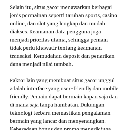
Selain itu, situs gacor menawarkan berbagai
jenis permainan seperti taruhan sports, casino
online, dan slot yang lengkap dan mudah
diakses. Keamanan data pengguna juga
menjadi prioritas utama, sehingga pemain
tidak perlu khawatir tentang keamanan
transaksi. Kemudahan deposit dan penarikan
dana menjadi nilai tambah.
Faktor lain yang membuat situs gacor unggul
adalah interface yang user-friendly dan mobile
friendly. Pemain dapat bermain kapan saja dan
di mana saja tanpa hambatan. Dukungan
teknologi terbaru memastikan pengalaman
bermain yang lancar dan menyenangkan.
Keberadaan bonus dan promo menarik juga