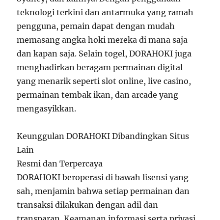
teknologi terkini dan antarmuka yang ramah
pengguna, pemain dapat dengan mudah
memasang angka hoki mereka di mana saja
dan kapan saja. Selain togel, DORAHOKI juga
menghadirkan beragam permainan digital
yang menarik seperti slot online, live casino,
permainan tembak ikan, dan arcade yang
mengasyikkan.
Keunggulan DORAHOKI Dibandingkan Situs
Lain
Resmi dan Terpercaya
DORAHOKI beroperasi di bawah lisensi yang
sah, menjamin bahwa setiap permainan dan
transaksi dilakukan dengan adil dan
transparan. Keamanan informasi serta privasi