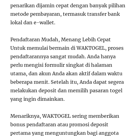
penarikan dijamin cepat dengan banyak pilihan
metode pembayaran, termasuk transfer bank
lokal dan e-wallet.
Pendaftaran Mudah, Menang Lebih Cepat
Untuk memulai bermain di WAKTOGEL, proses
pendaftarannya sangat mudah. Anda hanya
perlu mengisi formulir singkat di halaman
utama, dan akun Anda akan aktif dalam waktu
beberapa menit. Setelah itu, Anda dapat segera
melakukan deposit dan memilih pasaran togel
yang ingin dimainkan.
Menariknya, WAKTOGEL sering memberikan
bonus pendaftaran atau promosi deposit
pertama yang menguntungkan bagi anggota