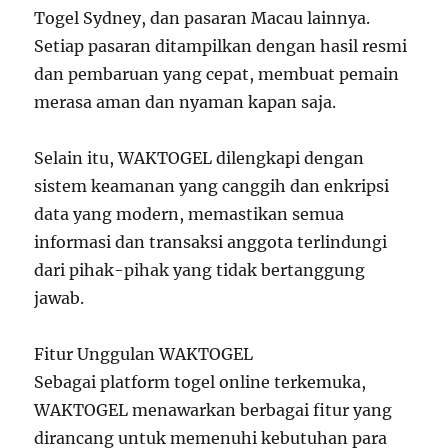
Togel Sydney, dan pasaran Macau lainnya.
Setiap pasaran ditampilkan dengan hasil resmi
dan pembaruan yang cepat, membuat pemain
merasa aman dan nyaman kapan saja.
Selain itu, WAKTOGEL dilengkapi dengan
sistem keamanan yang canggih dan enkripsi
data yang modern, memastikan semua
informasi dan transaksi anggota terlindungi
dari pihak-pihak yang tidak bertanggung
jawab.
Fitur Unggulan WAKTOGEL
Sebagai platform togel online terkemuka,
WAKTOGEL menawarkan berbagai fitur yang
dirancang untuk memenuhi kebutuhan para