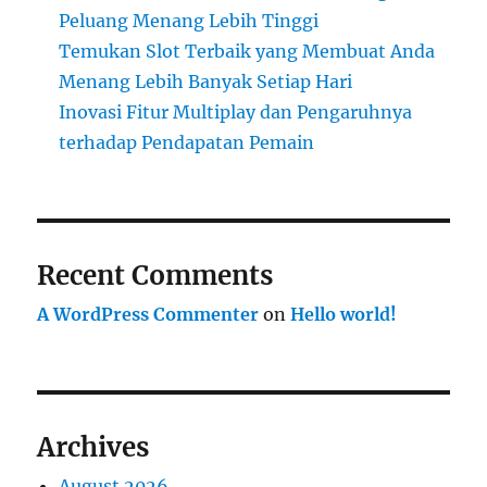
Peluang Menang Lebih Tinggi
Temukan Slot Terbaik yang Membuat Anda
Menang Lebih Banyak Setiap Hari
Inovasi Fitur Multiplay dan Pengaruhnya
terhadap Pendapatan Pemain
Recent Comments
A WordPress Commenter
on
Hello world!
Archives
August 2026