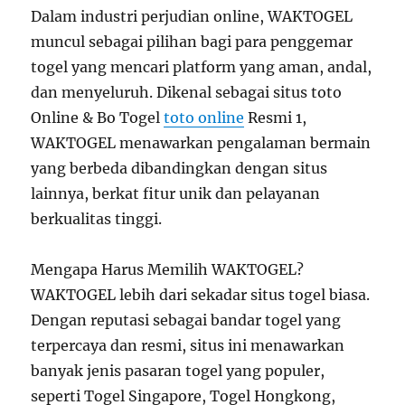
Dalam industri perjudian online, WAKTOGEL
muncul sebagai pilihan bagi para penggemar
togel yang mencari platform yang aman, andal,
dan menyeluruh. Dikenal sebagai situs toto
Online & Bo Togel
toto online
Resmi 1,
WAKTOGEL menawarkan pengalaman bermain
yang berbeda dibandingkan dengan situs
lainnya, berkat fitur unik dan pelayanan
berkualitas tinggi.
Mengapa Harus Memilih WAKTOGEL?
WAKTOGEL lebih dari sekadar situs togel biasa.
Dengan reputasi sebagai bandar togel yang
terpercaya dan resmi, situs ini menawarkan
banyak jenis pasaran togel yang populer,
seperti Togel Singapore, Togel Hongkong,