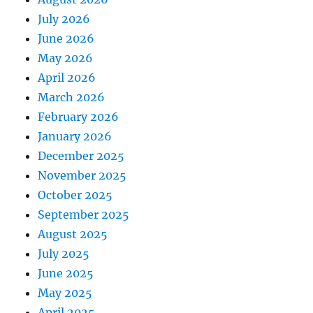
July 2026
June 2026
May 2026
April 2026
March 2026
February 2026
January 2026
December 2025
November 2025
October 2025
September 2025
August 2025
July 2025
June 2025
May 2025
April 2025