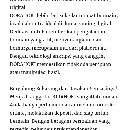
Digital
DORAHOKI lebih dari sekedar tempat bermain;
ia adalah mitra ideal di dunia gaming digital.
Dedikasi untuk memberikan pengalaman
bermain yang adil, menyenangkan, dan
berharga merupakan inti dari platform ini.
Dengan teknologi enkripsi yang canggih,
DORAHOKI memastikan tidak ada penipuan
atau manipulasi hasil.
Bergabung Sekarang dan Rasakan Sensasinya!
Menjadi anggota DORAHOKI sangatlah mudah.
Anda hanya perlu mendaftar melalui formulir
online, melakukan deposit, dan siap untuk
bermain. Dengan beragam permainan yang
tersedia, peluang untuk mendapatkan