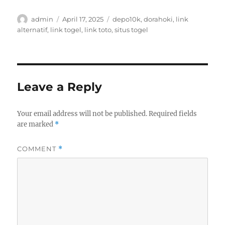
Author
Posted
Tags
admin
April 17, 2025
depo10k
,
dorahoki
,
link
on
alternatif
,
link togel
,
link toto
,
situs togel
Leave a Reply
Your email address will not be published.
Required fields
are marked
*
COMMENT
*