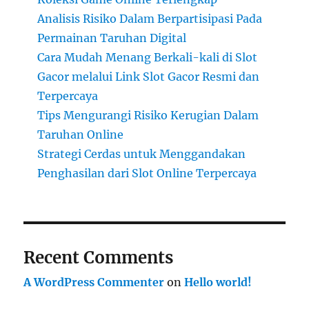
Analisis Risiko Dalam Berpartisipasi Pada
Permainan Taruhan Digital
Cara Mudah Menang Berkali-kali di Slot
Gacor melalui Link Slot Gacor Resmi dan
Terpercaya
Tips Mengurangi Risiko Kerugian Dalam
Taruhan Online
Strategi Cerdas untuk Menggandakan
Penghasilan dari Slot Online Terpercaya
Recent Comments
A WordPress Commenter
on
Hello world!