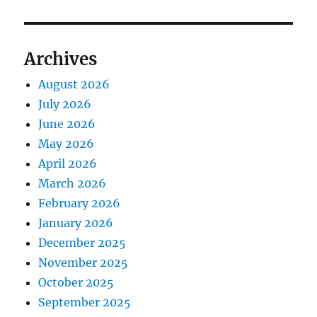
Archives
August 2026
July 2026
June 2026
May 2026
April 2026
March 2026
February 2026
January 2026
December 2025
November 2025
October 2025
September 2025