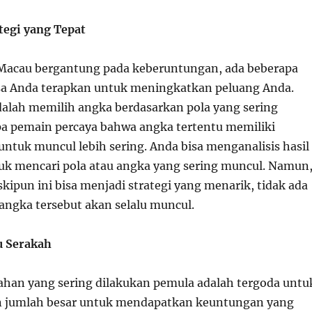
tegi yang Tepat
Macau bergantung pada keberuntungan, ada beberapa
isa Anda terapkan untuk meningkatkan peluang Anda.
dalah memilih angka berdasarkan pola yang sering
a pemain percaya bahwa angka tertentu memiliki
ntuk muncul lebih sering. Anda bisa menganalisis hasil
k mencari pola atau angka yang sering muncul. Namun
ipun ini bisa menjadi strategi yang menarik, tidak ada
ngka tersebut akan selalu muncul.
lu Serakah
lahan yang sering dilakukan pemula adalah tergoda untu
n jumlah besar untuk mendapatkan keuntungan yang