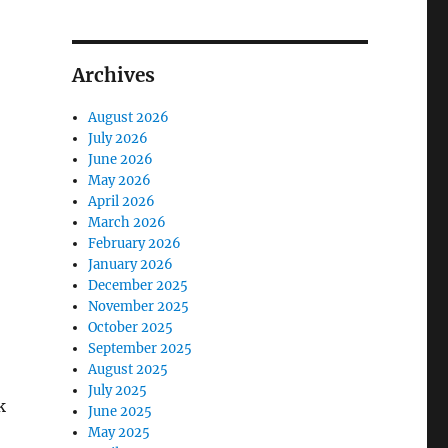
Archives
August 2026
July 2026
June 2026
May 2026
April 2026
March 2026
,
February 2026
January 2026
December 2025
November 2025
October 2025
September 2025
August 2025
July 2025
k
June 2025
May 2025