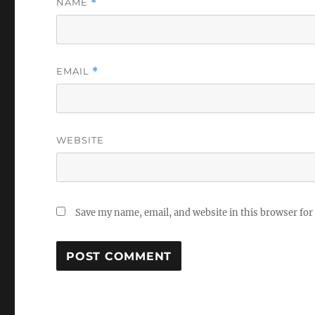
NAME
*
EMAIL
*
WEBSITE
Save my name, email, and website in this browser for