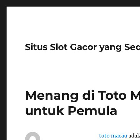
Situs Slot Gacor yang S
Menang di Toto Ma
untuk Pemula
toto macau
adala