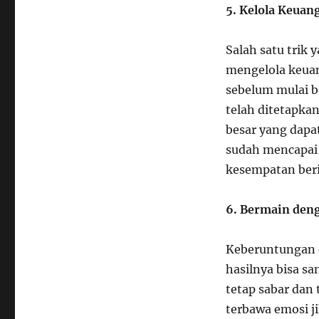
5. Kelola Keuan
Salah satu trik
mengelola keua
sebelum mulai b
telah ditetapka
besar yang dapa
sudah mencapai 
kesempatan ber
6. Bermain den
Keberuntungan d
hasilnya bisa sa
tetap sabar dan
terbawa emosi ji