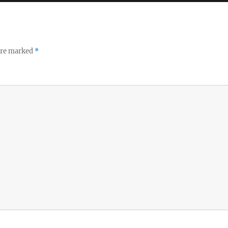
 are marked
*