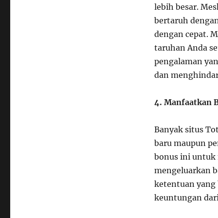
lebih besar. Me
bertaruh dengan
dengan cepat. M
taruhan Anda se
pengalaman yang
dan menghindari
4. Manfaatkan 
Banyak situs T
baru maupun pem
bonus ini untu
mengeluarkan ba
ketentuan yang
keuntungan dari