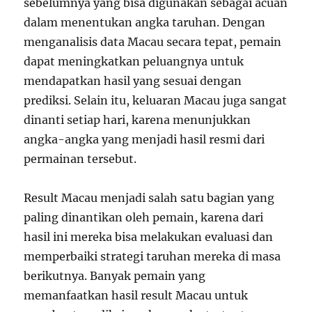
sebelumnya yang bisa digunakan sebagai acuan
dalam menentukan angka taruhan. Dengan
menganalisis data Macau secara tepat, pemain
dapat meningkatkan peluangnya untuk
mendapatkan hasil yang sesuai dengan
prediksi. Selain itu, keluaran Macau juga sangat
dinanti setiap hari, karena menunjukkan
angka-angka yang menjadi hasil resmi dari
permainan tersebut.
Result Macau menjadi salah satu bagian yang
paling dinantikan oleh pemain, karena dari
hasil ini mereka bisa melakukan evaluasi dan
memperbaiki strategi taruhan mereka di masa
berikutnya. Banyak pemain yang
memanfaatkan hasil result Macau untuk