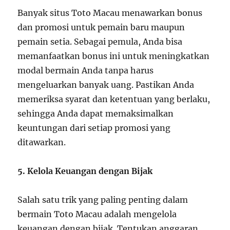
Banyak situs Toto Macau menawarkan bonus
dan promosi untuk pemain baru maupun
pemain setia. Sebagai pemula, Anda bisa
memanfaatkan bonus ini untuk meningkatkan
modal bermain Anda tanpa harus
mengeluarkan banyak uang. Pastikan Anda
memeriksa syarat dan ketentuan yang berlaku,
sehingga Anda dapat memaksimalkan
keuntungan dari setiap promosi yang
ditawarkan.
5. Kelola Keuangan dengan Bijak
Salah satu trik yang paling penting dalam
bermain Toto Macau adalah mengelola
keuangan dengan bijak. Tentukan anggaran