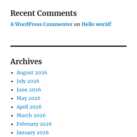
Recent Comments
A WordPress Commenter
on
Hello world!
Archives
August 2026
July 2026
June 2026
May 2026
April 2026
March 2026
February 2026
January 2026