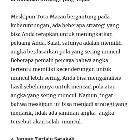
Meskipun Toto Macau bergantung pada
keberuntungan, ada beberapa strategi yang
bisa Anda terapkan untuk meningkatkan
peluang Anda. Salah satunya adalah memilih
angka berdasarkan pola yang sering muncul.
Beberapa pemain percaya bahwa angka
tertentu memiliki kecenderungan untuk
muncul lebih sering. Anda bisa menganalisis
hasil sebelumnya untuk mencari pola atau
angka yang sering muncul. Namun, ingat
bahwa meskipun ini bisa menjadi strategi yang
menarik, tidak ada jaminan angka-angka
tersebut akan selalu muncul.
3. Jangan Terlalu Serakah