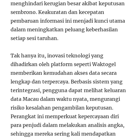
menghindari kerugian besar akibat keputusan
sembrono. Keakuratan dan kecepatan
pembaruan informasi ini menjadi kunci utama
dalam meningkatkan peluang keberhasilan
setiap sesi taruhan.
Tak hanya itu, inovasi teknologi yang
dihadirkan oleh platform seperti Waktogel
memberikan kemudahan akses data secara
lengkap dan terpercaya. Berbasis sistem yang
terintegrasi, pengguna dapat melihat keluaran
data Macau dalam waktu nyata, mengurangi
risiko kesalahan pengambilan keputusan.
Perangkat ini memperkuat kepercayaan diri
para penjudi dalam melakukan analisis angka,
sehingga mereka sering kali mendapatkan