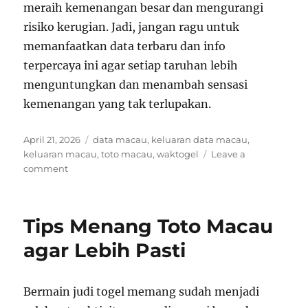
meraih kemenangan besar dan mengurangi
risiko kerugian. Jadi, jangan ragu untuk
memanfaatkan data terbaru dan info
terpercaya ini agar setiap taruhan lebih
menguntungkan dan menambah sensasi
kemenangan yang tak terlupakan.
Posted
Tags
April 21, 2026
data macau
,
keluaran data macau
,
on
keluaran macau
,
toto macau
,
waktogel
Leave a
on
comment
Pelajari
Teknik
Mengolah
Tips Menang Toto Macau
Data
Macau
agar Lebih Pasti
agar
Lebih
Siap
Bermain judi togel memang sudah menjadi
Menghadapi