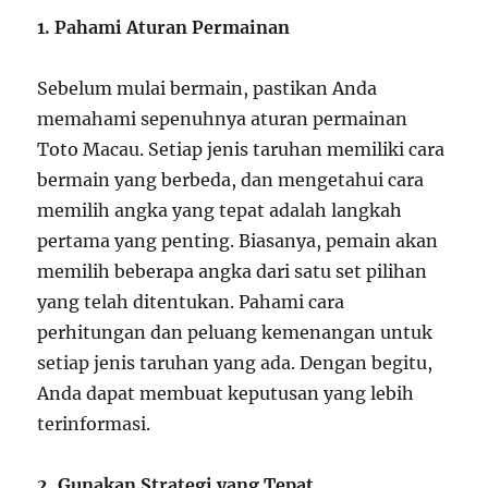
1. Pahami Aturan Permainan
Sebelum mulai bermain, pastikan Anda
memahami sepenuhnya aturan permainan
Toto Macau. Setiap jenis taruhan memiliki cara
bermain yang berbeda, dan mengetahui cara
memilih angka yang tepat adalah langkah
pertama yang penting. Biasanya, pemain akan
memilih beberapa angka dari satu set pilihan
yang telah ditentukan. Pahami cara
perhitungan dan peluang kemenangan untuk
setiap jenis taruhan yang ada. Dengan begitu,
Anda dapat membuat keputusan yang lebih
terinformasi.
2. Gunakan Strategi yang Tepat