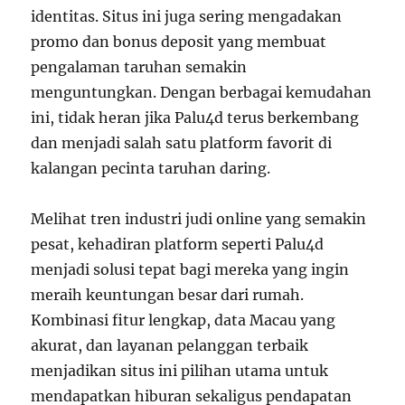
identitas. Situs ini juga sering mengadakan
promo dan bonus deposit yang membuat
pengalaman taruhan semakin
menguntungkan. Dengan berbagai kemudahan
ini, tidak heran jika Palu4d terus berkembang
dan menjadi salah satu platform favorit di
kalangan pecinta taruhan daring.
Melihat tren industri judi online yang semakin
pesat, kehadiran platform seperti Palu4d
menjadi solusi tepat bagi mereka yang ingin
meraih keuntungan besar dari rumah.
Kombinasi fitur lengkap, data Macau yang
akurat, dan layanan pelanggan terbaik
menjadikan situs ini pilihan utama untuk
mendapatkan hiburan sekaligus pendapatan