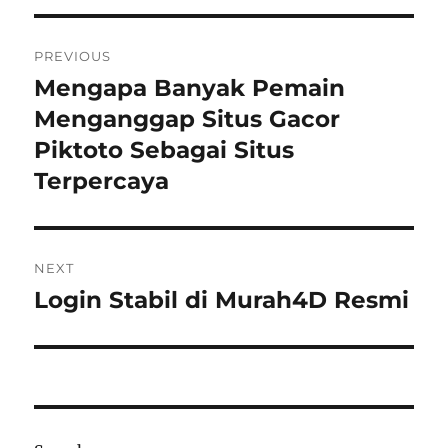
Post
PREVIOUS
navigation
Mengapa Banyak Pemain
Previous
post:
Menganggap Situs Gacor
Piktoto Sebagai Situs
Terpercaya
NEXT
Login Stabil di Murah4D Resmi
Next
post: