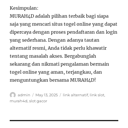
Kesimpulan:
MURAH4D adalah pilihan terbaik bagi siapa
saja yang mencari situs togel online yang dapat
dipercaya dengan proses pendaftaran dan login
yang sederhana. Dengan adanya tautan
alternatif resmi, Anda tidak perlu khawatir
tentang masalah akses. Bergabunglah
sekarang dan nikmati pengalaman bermain
togel online yang aman, terjangkau, dan
menguntungkan bersama MURAH4D!
Author
Posted
Tags
admin
May 13, 2025
link alternatif
,
link slot
,
on
murah4d
,
slot gacor