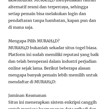
aksesibilitas. MURAH4D menyediakan tautan
alternatif resmi dan terpercaya, sehingga
setiap pemain bisa melakukan login dan
pendaftaran tanpa hambatan, kapan pun dan
di mana saja.
Mengapa Pilih MURAH4D?
MURAH4D bukanlah sekadar situs togel biasa.
Platform ini sudah memiliki reputasi yang baik
dan telah beroperasi dalam industri perjudian
online sejak lama. Berikut beberapa alasan
mengapa banyak pemain lebih memilih untuk
mendaftar di MURAH4D:
Jaminan Keamanan
Situs ini menerapkan sistem enkripsi canggih