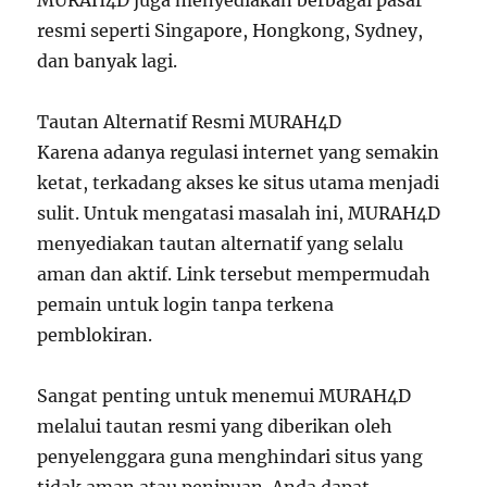
MURAH4D juga menyediakan berbagai pasar
resmi seperti Singapore, Hongkong, Sydney,
dan banyak lagi.
Tautan Alternatif Resmi MURAH4D
Karena adanya regulasi internet yang semakin
ketat, terkadang akses ke situs utama menjadi
sulit. Untuk mengatasi masalah ini, MURAH4D
menyediakan tautan alternatif yang selalu
aman dan aktif. Link tersebut mempermudah
pemain untuk login tanpa terkena
pemblokiran.
Sangat penting untuk menemui MURAH4D
melalui tautan resmi yang diberikan oleh
penyelenggara guna menghindari situs yang