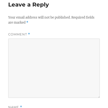
Leave a Reply
Your email address will not be published.
Required fields
are marked
*
COMMENT
*
NAME
*