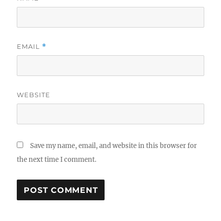
EMAIL
*
WEBSITE
Save my name, email, and website in this browser for
the next time I comment.