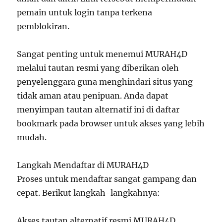
pemain untuk login tanpa terkena
pemblokiran.
Sangat penting untuk menemui MURAH4D
melalui tautan resmi yang diberikan oleh
penyelenggara guna menghindari situs yang
tidak aman atau penipuan. Anda dapat
menyimpan tautan alternatif ini di daftar
bookmark pada browser untuk akses yang lebih
mudah.
Langkah Mendaftar di MURAH4D
Proses untuk mendaftar sangat gampang dan
cepat. Berikut langkah-langkahnya:
Akses tautan alternatif resmi MURAH4D.