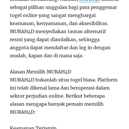
sebagai pilihan unggulan bagi para penggemar
togel online yang sangat menghargai
keamanan, kenyamanan, dan aksesibilitas.
MURAH4D menyediakan tautan alternatif
resmi yang dapat diandalkan, sehingga
anggota dapat mendaftar dan log in dengan
mudah, kapan dan di mana saja.
Alasan Memilih MURAH4D
MURAH4D bukanlah situs togel biasa. Platform
ini telah dikenal lama dan beroperasi dalam
sektor perjudian online. Berikut beberapa
alasan mengapa banyak pemain memilih
MURAH4D:
Keamanan Terjamin