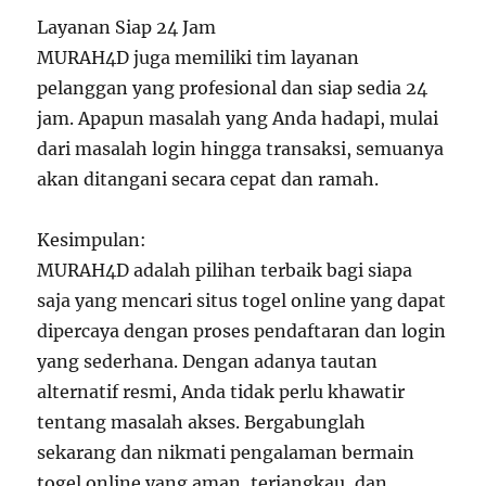
Layanan Siap 24 Jam
MURAH4D juga memiliki tim layanan
pelanggan yang profesional dan siap sedia 24
jam. Apapun masalah yang Anda hadapi, mulai
dari masalah login hingga transaksi, semuanya
akan ditangani secara cepat dan ramah.
Kesimpulan:
MURAH4D adalah pilihan terbaik bagi siapa
saja yang mencari situs togel online yang dapat
dipercaya dengan proses pendaftaran dan login
yang sederhana. Dengan adanya tautan
alternatif resmi, Anda tidak perlu khawatir
tentang masalah akses. Bergabunglah
sekarang dan nikmati pengalaman bermain
togel online yang aman, terjangkau, dan