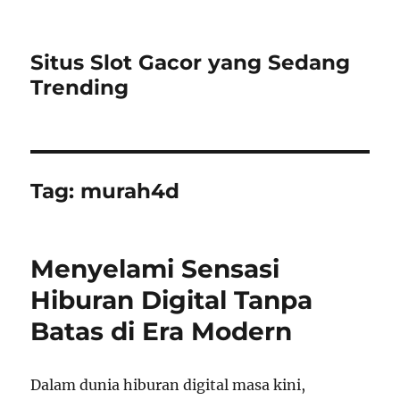
Situs Slot Gacor yang Sedang
Trending
Tag:
murah4d
Menyelami Sensasi
Hiburan Digital Tanpa
Batas di Era Modern
Dalam dunia hiburan digital masa kini,