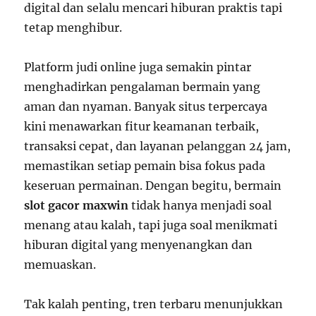
digital dan selalu mencari hiburan praktis tapi
tetap menghibur.
Platform judi online juga semakin pintar
menghadirkan pengalaman bermain yang
aman dan nyaman. Banyak situs terpercaya
kini menawarkan fitur keamanan terbaik,
transaksi cepat, dan layanan pelanggan 24 jam,
memastikan setiap pemain bisa fokus pada
keseruan permainan. Dengan begitu, bermain
slot gacor maxwin
tidak hanya menjadi soal
menang atau kalah, tapi juga soal menikmati
hiburan digital yang menyenangkan dan
memuaskan.
Tak kalah penting, tren terbaru menunjukkan