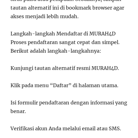
tautan alternatif ini di bookmark browser agar
akses menjadi lebih mudah.
Langkah-langkah Mendaftar di MURAH4D
Proses pendaftaran sangat cepat dan simpel.
Berikut adalah langkah-langkahnya:
Kunjungi tautan alternatif resmi MURAH4D.
Klik pada menu “Daftar” di halaman utama.
Isi formulir pendaftaran dengan informasi yang
benar.
Verifikasi akun Anda melalui email atau SMS.