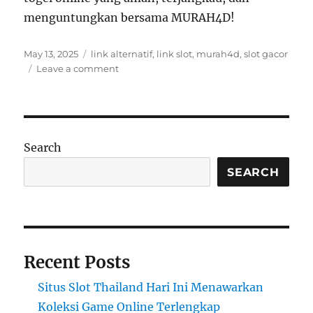
menguntungkan bersama MURAH4D!
Posted
Tags
May 13, 2025
link alternatif
,
link slot
,
murah4d
,
slot gacor
on
on
Leave a comment
Murah4D:
Terfavorit
di
Kalangan
Bettor
Search
Online
SEARCH
Recent Posts
Situs Slot Thailand Hari Ini Menawarkan
Koleksi Game Online Terlengkap