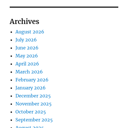
Archives
August 2026
July 2026
June 2026
May 2026
April 2026
March 2026
February 2026
January 2026
December 2025
November 2025
October 2025
September 2025
August 2025