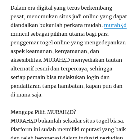
Dalam era digital yang terus berkembang
pesat, menemukan situs judi online yang dapat
diandalkan bukanlah perkara mudah.
murah4d
muncul sebagai pilihan utama bagi para
penggemar togel online yang mengedepankan
aspek keamanan, kenyamanan, dan
aksesibilitas. MURAH4D menyediakan tautan
alternatif resmi dan terpercaya, sehingga
setiap pemain bisa melakukan login dan
pendaftaran tanpa hambatan, kapan pun dan
di mana saja.
Mengapa Pilih MURAH4D?
MURAH4D bukanlah sekadar situs togel biasa.
Platform ini sudah memiliki reputasi yang baik
dan telah beroperasi dalam industri perjudian