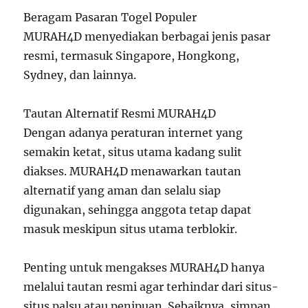
Beragam Pasaran Togel Populer
MURAH4D menyediakan berbagai jenis pasar
resmi, termasuk Singapore, Hongkong,
Sydney, dan lainnya.
Tautan Alternatif Resmi MURAH4D
Dengan adanya peraturan internet yang
semakin ketat, situs utama kadang sulit
diakses. MURAH4D menawarkan tautan
alternatif yang aman dan selalu siap
digunakan, sehingga anggota tetap dapat
masuk meskipun situs utama terblokir.
Penting untuk mengakses MURAH4D hanya
melalui tautan resmi agar terhindar dari situs-
situs palsu atau penipuan. Sebaiknya, simpan