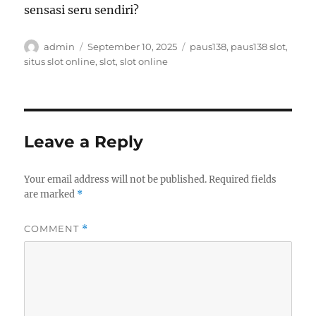
sensasi seru sendiri?
Author
Posted
Tags
admin
September 10, 2025
paus138
,
paus138 slot
,
on
situs slot online
,
slot
,
slot online
Leave a Reply
Your email address will not be published.
Required fields
are marked
*
COMMENT
*