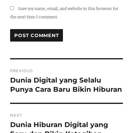
Save my name, email, and website in this browser for
the next time I comment.
Post
PREVIOUS
navigation
Dunia Digital yang Selalu
Previous
post:
Punya Cara Baru Bikin Hiburan
NEXT
Dunia Hiburan Digital yang
Next
post: