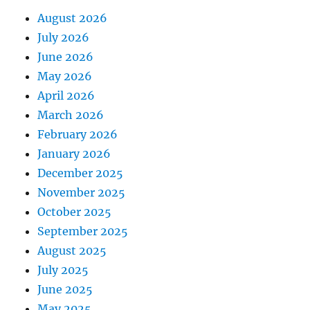
August 2026
July 2026
June 2026
May 2026
April 2026
March 2026
February 2026
January 2026
December 2025
November 2025
October 2025
September 2025
August 2025
July 2025
June 2025
May 2025