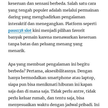
keseruan dan sensasi berbeda. Salah satu cara
yang tengah populer adalah melalui permainan
daring yang menghadirkan pengalaman
interaktif dan menegangkan. Platform seperti
paus138 slot
kini menjadi pilihan favorit
banyak pemain karena menawarkan keseruan
tanpa batas dan peluang menang yang
menarik.
Apa yang membuat pengalaman ini begitu
berbeda? Pertama, aksesibilitasnya. Dengan
hanya bermodalkan smartphone atau laptop,
siapa pun bisa menikmati hiburan ini kapan
saja dan di mana saja. Tidak perlu antre, tidak
perlu keluar rumah, dan tentu saja, bisa
menyesuaikan waktu dengan jadwal pribadi. Ini