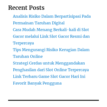
Recent Posts
Analisis Risiko Dalam Berpartisipasi Pada
Permainan Taruhan Digital
Cara Mudah Menang Berkali-kali di Slot
Gacor melalui Link Slot Gacor Resmi dan
Terpercaya
Tips Mengurangi Risiko Kerugian Dalam
Taruhan Online
Strategi Cerdas untuk Menggandakan
Penghasilan dari Slot Online Terpercaya
Link Terbaru Game Slot Gacor Hari Ini
Favorit Banyak Pengguna