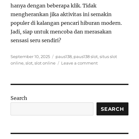
hanya dengan beberapa klik. Tidak
mengherankan jika aktivitas ini semakin
populer di kalangan pencari hiburan modern.
Jadi, siap untuk mencoba dan merasakan
sensasi seru sendiri?
Posted
Tags
September 10, 2025
paus138
,
paus138 slot
,
situs slot
on
on
online
,
slot
,
slot online
Leave a comment
Nikmati
Sensasi
Hiburan
Digital
yang
Search
Seru
dan
SEARCH
Mengasyikkan
Setiap
Hari