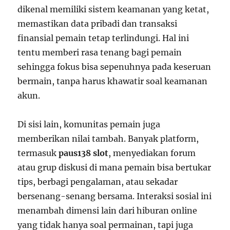
dikenal memiliki sistem keamanan yang ketat,
memastikan data pribadi dan transaksi
finansial pemain tetap terlindungi. Hal ini
tentu memberi rasa tenang bagi pemain
sehingga fokus bisa sepenuhnya pada keseruan
bermain, tanpa harus khawatir soal keamanan
akun.
Di sisi lain, komunitas pemain juga
memberikan nilai tambah. Banyak platform,
termasuk
paus138 slot
, menyediakan forum
atau grup diskusi di mana pemain bisa bertukar
tips, berbagi pengalaman, atau sekadar
bersenang-senang bersama. Interaksi sosial ini
menambah dimensi lain dari hiburan online
yang tidak hanya soal permainan, tapi juga