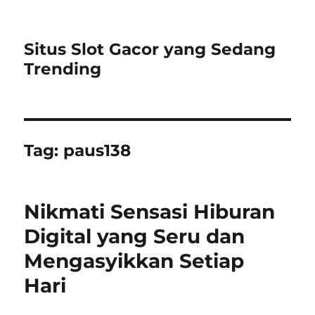
Situs Slot Gacor yang Sedang
Trending
Tag:
paus138
Nikmati Sensasi Hiburan
Digital yang Seru dan
Mengasyikkan Setiap
Hari