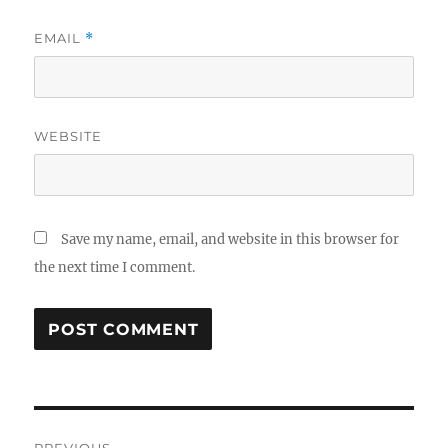
EMAIL
*
WEBSITE
Save my name, email, and website in this browser for
the next time I comment.
Post