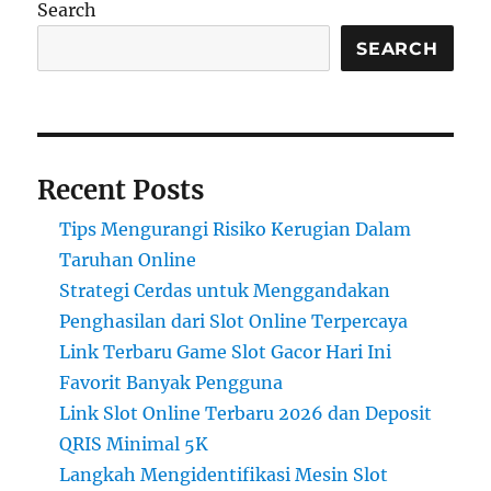
Search
SEARCH
Recent Posts
Tips Mengurangi Risiko Kerugian Dalam
Taruhan Online
Strategi Cerdas untuk Menggandakan
Penghasilan dari Slot Online Terpercaya
Link Terbaru Game Slot Gacor Hari Ini
Favorit Banyak Pengguna
Link Slot Online Terbaru 2026 dan Deposit
QRIS Minimal 5K
Langkah Mengidentifikasi Mesin Slot