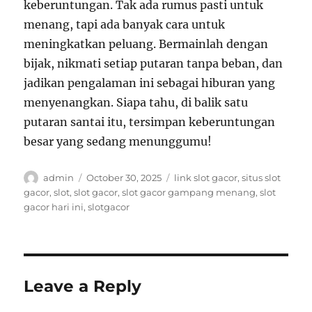
keberuntungan. Tak ada rumus pasti untuk
menang, tapi ada banyak cara untuk
meningkatkan peluang. Bermainlah dengan
bijak, nikmati setiap putaran tanpa beban, dan
jadikan pengalaman ini sebagai hiburan yang
menyenangkan. Siapa tahu, di balik satu
putaran santai itu, tersimpan keberuntungan
besar yang sedang menunggumu!
Author
Posted
Tags
admin
October 30, 2025
link slot gacor
,
situs slot
on
gacor
,
slot
,
slot gacor
,
slot gacor gampang menang
,
slot
gacor hari ini
,
slotgacor
Leave a Reply