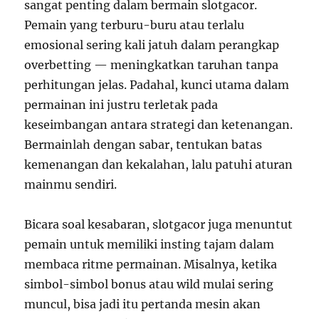
sangat penting dalam bermain slotgacor.
Pemain yang terburu-buru atau terlalu
emosional sering kali jatuh dalam perangkap
overbetting — meningkatkan taruhan tanpa
perhitungan jelas. Padahal, kunci utama dalam
permainan ini justru terletak pada
keseimbangan antara strategi dan ketenangan.
Bermainlah dengan sabar, tentukan batas
kemenangan dan kekalahan, lalu patuhi aturan
mainmu sendiri.
Bicara soal kesabaran, slotgacor juga menuntut
pemain untuk memiliki insting tajam dalam
membaca ritme permainan. Misalnya, ketika
simbol-simbol bonus atau wild mulai sering
muncul, bisa jadi itu pertanda mesin akan