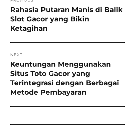
PREVIOUS
navigation
Rahasia Putaran Manis di Balik
Previous
post:
Slot Gacor yang Bikin
Ketagihan
NEXT
Keuntungan Menggunakan
Next
post:
Situs Toto Gacor yang
Terintegrasi dengan Berbagai
Metode Pembayaran