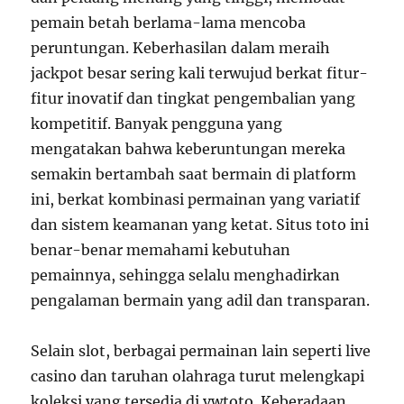
pemain betah berlama-lama mencoba
peruntungan. Keberhasilan dalam meraih
jackpot besar sering kali terwujud berkat fitur-
fitur inovatif dan tingkat pengembalian yang
kompetitif. Banyak pengguna yang
mengatakan bahwa keberuntungan mereka
semakin bertambah saat bermain di platform
ini, berkat kombinasi permainan yang variatif
dan sistem keamanan yang ketat. Situs toto ini
benar-benar memahami kebutuhan
pemainnya, sehingga selalu menghadirkan
pengalaman bermain yang adil dan transparan.
Selain slot, berbagai permainan lain seperti live
casino dan taruhan olahraga turut melengkapi
koleksi yang tersedia di vwtoto. Keberadaan