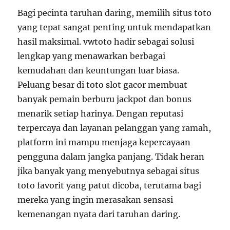
Bagi pecinta taruhan daring, memilih situs toto
yang tepat sangat penting untuk mendapatkan
hasil maksimal. vwtoto hadir sebagai solusi
lengkap yang menawarkan berbagai
kemudahan dan keuntungan luar biasa.
Peluang besar di toto slot gacor membuat
banyak pemain berburu jackpot dan bonus
menarik setiap harinya. Dengan reputasi
terpercaya dan layanan pelanggan yang ramah,
platform ini mampu menjaga kepercayaan
pengguna dalam jangka panjang. Tidak heran
jika banyak yang menyebutnya sebagai situs
toto favorit yang patut dicoba, terutama bagi
mereka yang ingin merasakan sensasi
kemenangan nyata dari taruhan daring.