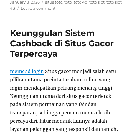
Posted
Tags
January 8, 2026
situs toto
,
toto
,
toto 4d
,
toto slot
,
toto slot
on
on
4d
Leave a comment
Main
Toto
Online
Keunggulan Sistem
Lebih
Seru,
Cashback di Situs Gacor
Peluang
Terpercaya
Menang
Nyata
di
Setiap
meme4d login
Situs gacor menjadi salah satu
Putaran
pilihan utama pecinta taruhan online yang
ingin mendapatkan peluang menang tinggi.
Keunggulan utama dari situs gacor terletak
pada sistem permainan yang fair dan
transparan, sehingga pemain merasa lebih
percaya diri. Fitur menarik lainnya adalah
layanan pelanggan yang responsif dan ramah.