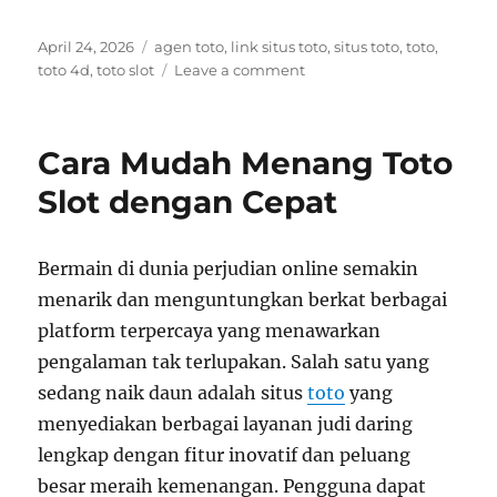
Posted
Tags
April 24, 2026
agen toto
,
link situs toto
,
situs toto
,
toto
,
on
on
toto 4d
,
toto slot
Leave a comment
Situs
Toto
Paling
Cara Mudah Menang Toto
Populer
dengan
Slot dengan Cepat
Tingkat
Kemenangan
Tinggi
Bermain di dunia perjudian online semakin
dan
menarik dan menguntungkan berkat berbagai
Stabil
platform terpercaya yang menawarkan
pengalaman tak terlupakan. Salah satu yang
sedang naik daun adalah situs
toto
yang
menyediakan berbagai layanan judi daring
lengkap dengan fitur inovatif dan peluang
besar meraih kemenangan. Pengguna dapat