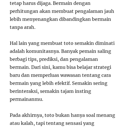
tetap harus dijaga. Bermain dengan
perhitungan akan membuat pengalaman jauh
lebih menyenangkan dibandingkan bermain
tanpa arah.
Hal lain yang membuat toto semakin diminati
adalah komunitasnya. Banyak pemain saling
berbagi tips, prediksi, dan pengalaman
bermain. Dari sini, kamu bisa belajar strategi
baru dan memperluas wawasan tentang cara
bermain yang lebih efektif. Semakin sering
berinteraksi, semakin tajam insting
permainanmu.
Pada akhirnya, toto bukan hanya soal menang
atau kalah, tapi tentang sensasi yang