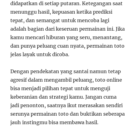
didapatkan di setiap putaran. Ketegangan saat
menunggu hasil, kepuasan ketika prediksi
tepat, dan semangat untuk mencoba lagi
adalah bagian dari keseruan permainan ini. Jika
kamu mencari hiburan yang seru, menantang,
dan punya peluang cuan nyata, permainan toto
jelas layak untuk dicoba.
Dengan pendekatan yang santai namun tetap
agresif dalam mengambil peluang, toto online
bisa menjadi pilihan tepat untuk menguji
keberanian dan strategi kamu. Jangan cuma
jadi penonton, saatnya ikut merasakan sendiri
serunya permainan toto dan buktikan seberapa
jauh instingmu bisa membawa hasil.