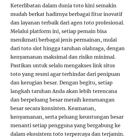
Keterlibatan dalam dunia toto kini semakin
mudah berkat hadirnya berbagai fitur inovatif
dan layanan terbaik dari agen toto profesional.
Melalui platform ini, setiap pemain bisa
menikmati berbagai jenis permainan, mulai
dari toto slot hingga taruhan olahraga, dengan
kenyamanan maksimal dan risiko minimal.
Pastikan untuk selalu mengakses link situs
toto yang resmi agar terhindar dari penipuan
dan kerugian besar. Dengan begitu, setiap
langkah taruhan Anda akan lebih terencana
dan berpeluang besar meraih kemenangan
besar secara konsisten. Keamanan,
kenyamanan, serta peluang keuntungan besar
menanti setiap pengguna yang bergabung ke
dalam ekosistem toto terpercaya dan terjamin.