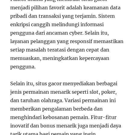
menjadi pilihan favorit adalah keamanan data
pribadi dan transaksi yang terjamin. Sistem
enkripsi canggih melindungi informasi
pengguna dari ancaman cyber. Selain itu,
layanan pelanggan yang responsif memastikan
setiap masalah teratasi dengan cepat dan
memuaskan, meningkatkan kepercayaan
pengguna.
Selain itu, situs gacor menyediakan berbagai
jenis permainan menarik seperti slot, poker,
dan taruhan olahraga. Variasi permainan ini
memberikan pengalaman berbeda dan
menghindari kebosanan pemain. Fitur-fitur
inovatif dan bonus menarik juga menjadi daya
tarik utama bagi pemain yang ingin