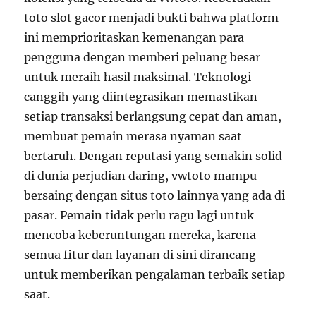
toto slot gacor menjadi bukti bahwa platform
ini memprioritaskan kemenangan para
pengguna dengan memberi peluang besar
untuk meraih hasil maksimal. Teknologi
canggih yang diintegrasikan memastikan
setiap transaksi berlangsung cepat dan aman,
membuat pemain merasa nyaman saat
bertaruh. Dengan reputasi yang semakin solid
di dunia perjudian daring, vwtoto mampu
bersaing dengan situs toto lainnya yang ada di
pasar. Pemain tidak perlu ragu lagi untuk
mencoba keberuntungan mereka, karena
semua fitur dan layanan di sini dirancang
untuk memberikan pengalaman terbaik setiap
saat.