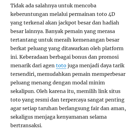
Tidak ada salahnya untuk mencoba
keberuntungan melalui permainan toto 4D
yang terkenal akan jackpot besar dan hadiah
besar lainnya. Banyak pemain yang merasa
tertantang untuk meraih kemenangan besar
berkat peluang yang ditawarkan oleh platform
ini. Keberadaan berbagai bonus dan promosi
menarik dari agen
toto
juga menjadi daya tarik
tersendiri, memudahkan pemain memperbesar
peluang menang dengan modal minim
sekalipun. Oleh karena itu, memilih link situs
toto yang resmi dan terpercaya sangat penting
agar setiap taruhan berlangsung fair dan aman,
sekaligus menjaga kenyamanan selama
bertransaksi.