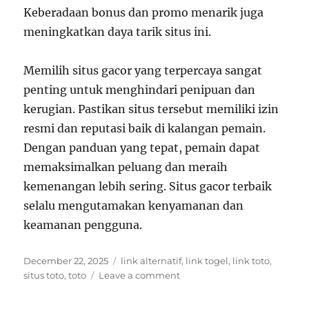
Keberadaan bonus dan promo menarik juga
meningkatkan daya tarik situs ini.
Memilih situs gacor yang terpercaya sangat
penting untuk menghindari penipuan dan
kerugian. Pastikan situs tersebut memiliki izin
resmi dan reputasi baik di kalangan pemain.
Dengan panduan yang tepat, pemain dapat
memaksimalkan peluang dan meraih
kemenangan lebih sering. Situs gacor terbaik
selalu mengutamakan kenyamanan dan
keamanan pengguna.
Posted
Tags
December 22, 2025
link alternatif
,
link togel
,
link toto
,
on
on
situs toto
,
toto
Leave a comment
Keunggulan
Sistem