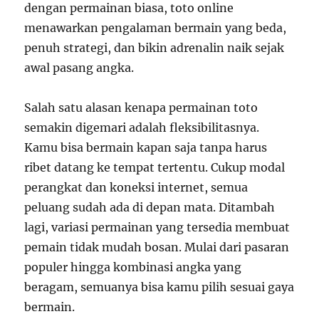
dengan permainan biasa, toto online
menawarkan pengalaman bermain yang beda,
penuh strategi, dan bikin adrenalin naik sejak
awal pasang angka.
Salah satu alasan kenapa permainan toto
semakin digemari adalah fleksibilitasnya.
Kamu bisa bermain kapan saja tanpa harus
ribet datang ke tempat tertentu. Cukup modal
perangkat dan koneksi internet, semua
peluang sudah ada di depan mata. Ditambah
lagi, variasi permainan yang tersedia membuat
pemain tidak mudah bosan. Mulai dari pasaran
populer hingga kombinasi angka yang
beragam, semuanya bisa kamu pilih sesuai gaya
bermain.