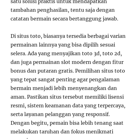
satu solusi praktis untuk mendapatkan
tambahan penghasilan, tentu saja dengan
catatan bermain secara bertanggung jawab.
Di situs toto, biasanya tersedia berbagai varian
permainan lainnya yang bisa dipilih sesuai
selera. Ada yang menyajikan toto 3d, toto 2d,
dan juga permainan slot modern dengan fitur
bonus dan putaran gratis. Pemilihan situs toto
yang tepat sangat penting agar pengalaman
bermain menjadi lebih menyenangkan dan
aman. Pastikan situs tersebut memiliki lisensi
resmi, sistem keamanan data yang terpercaya,
serta layanan pelanggan yang responsif.
Dengan begitu, pemain bisa lebih tenang saat
melakukan taruhan dan fokus menikmati