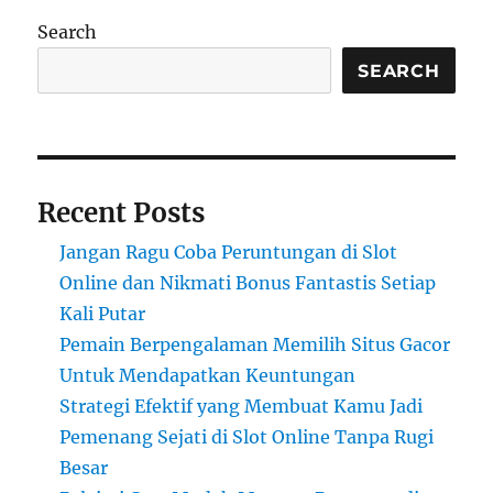
togel
Search
jitu!
SEARCH
Recent Posts
Jangan Ragu Coba Peruntungan di Slot
Online dan Nikmati Bonus Fantastis Setiap
Kali Putar
Pemain Berpengalaman Memilih Situs Gacor
Untuk Mendapatkan Keuntungan
Strategi Efektif yang Membuat Kamu Jadi
Pemenang Sejati di Slot Online Tanpa Rugi
Besar