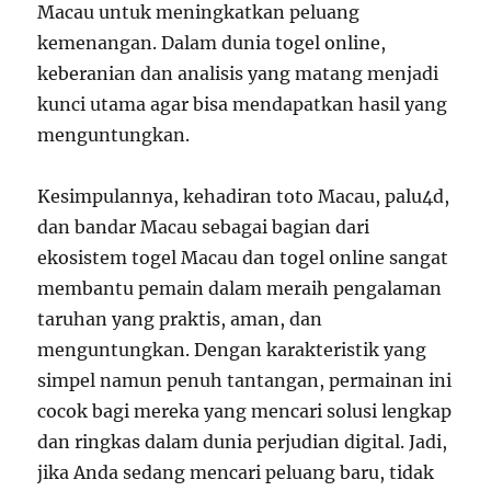
Macau untuk meningkatkan peluang
kemenangan. Dalam dunia togel online,
keberanian dan analisis yang matang menjadi
kunci utama agar bisa mendapatkan hasil yang
menguntungkan.
Kesimpulannya, kehadiran toto Macau, palu4d,
dan bandar Macau sebagai bagian dari
ekosistem togel Macau dan togel online sangat
membantu pemain dalam meraih pengalaman
taruhan yang praktis, aman, dan
menguntungkan. Dengan karakteristik yang
simpel namun penuh tantangan, permainan ini
cocok bagi mereka yang mencari solusi lengkap
dan ringkas dalam dunia perjudian digital. Jadi,
jika Anda sedang mencari peluang baru, tidak