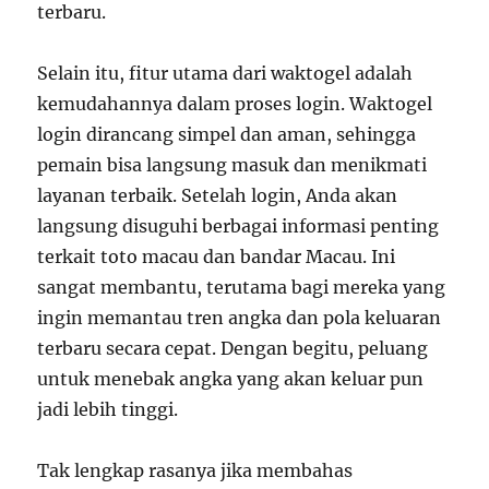
terbaru.
Selain itu, fitur utama dari waktogel adalah
kemudahannya dalam proses login. Waktogel
login dirancang simpel dan aman, sehingga
pemain bisa langsung masuk dan menikmati
layanan terbaik. Setelah login, Anda akan
langsung disuguhi berbagai informasi penting
terkait toto macau dan bandar Macau. Ini
sangat membantu, terutama bagi mereka yang
ingin memantau tren angka dan pola keluaran
terbaru secara cepat. Dengan begitu, peluang
untuk menebak angka yang akan keluar pun
jadi lebih tinggi.
Tak lengkap rasanya jika membahas