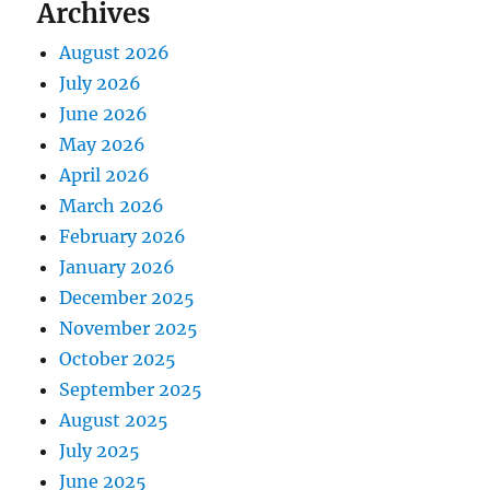
Archives
August 2026
July 2026
June 2026
May 2026
April 2026
March 2026
February 2026
January 2026
December 2025
November 2025
October 2025
September 2025
August 2025
July 2025
June 2025