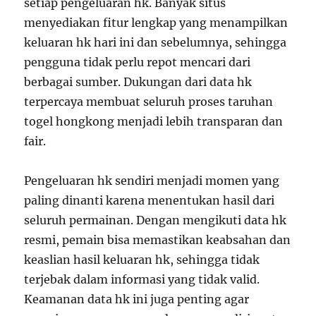
setiap pengeluaran hk. Banyak situs
menyediakan fitur lengkap yang menampilkan
keluaran hk hari ini dan sebelumnya, sehingga
pengguna tidak perlu repot mencari dari
berbagai sumber. Dukungan dari data hk
terpercaya membuat seluruh proses taruhan
togel hongkong menjadi lebih transparan dan
fair.
Pengeluaran hk sendiri menjadi momen yang
paling dinanti karena menentukan hasil dari
seluruh permainan. Dengan mengikuti data hk
resmi, pemain bisa memastikan keabsahan dan
keaslian hasil keluaran hk, sehingga tidak
terjebak dalam informasi yang tidak valid.
Keamanan data hk ini juga penting agar