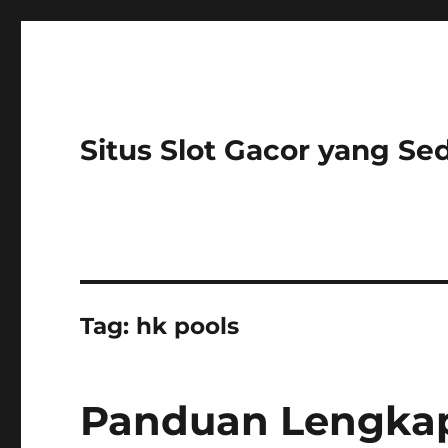
Situs Slot Gacor yang S
Tag:
hk pools
Panduan Lengka