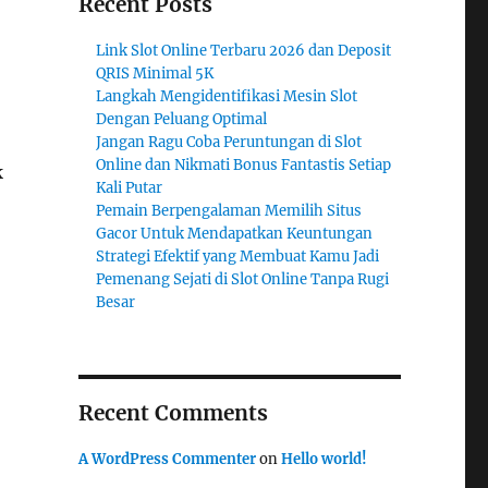
Recent Posts
Link Slot Online Terbaru 2026 dan Deposit
QRIS Minimal 5K
Langkah Mengidentifikasi Mesin Slot
Dengan Peluang Optimal
Jangan Ragu Coba Peruntungan di Slot
Online dan Nikmati Bonus Fantastis Setiap
k
Kali Putar
Pemain Berpengalaman Memilih Situs
Gacor Untuk Mendapatkan Keuntungan
Strategi Efektif yang Membuat Kamu Jadi
Pemenang Sejati di Slot Online Tanpa Rugi
Besar
Recent Comments
A WordPress Commenter
on
Hello world!