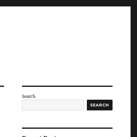
Search
SEARCH