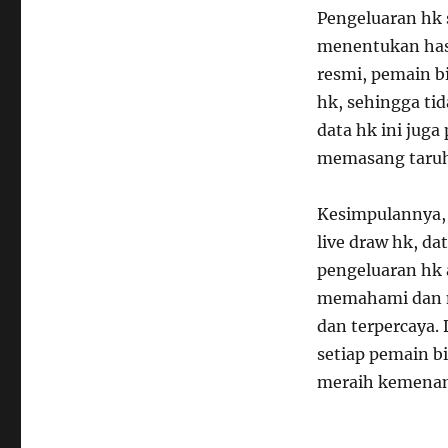
Pengeluaran hk 
menentukan hasi
resmi, pemain b
hk, sehingga ti
data hk ini jug
memasang taru
Kesimpulannya, 
live draw hk, da
pengeluaran hk 
memahami dan m
dan terpercaya.
setiap pemain b
meraih kemenang