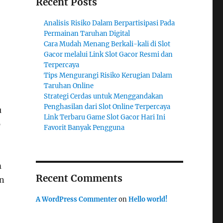
Recent Posts
Analisis Risiko Dalam Berpartisipasi Pada
Permainan Taruhan Digital
Cara Mudah Menang Berkali-kali di Slot
Gacor melalui Link Slot Gacor Resmi dan
Terpercaya
Tips Mengurangi Risiko Kerugian Dalam
Taruhan Online
Strategi Cerdas untuk Menggandakan
Penghasilan dari Slot Online Terpercaya
u
Link Terbaru Game Slot Gacor Hari Ini
p
Favorit Banyak Pengguna
m
Recent Comments
an
A WordPress Commenter
on
Hello world!