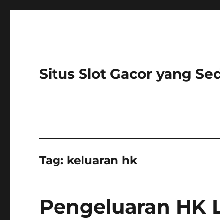
Situs Slot Gacor yang S
Tag:
keluaran hk
Pengeluaran HK 