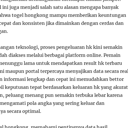
l ini juga menjadi salah satu alasan mengapa banyak
bahwa togel hongkong mampu memberikan keuntungan
 cepat dan konsisten jika dimainkan dengan cerdas dan
gan.
angan teknologi, proses pengeluaran hk kini semakin
h diakses melalui berbagai platform online. Pemain
i menunggu lama untuk mendapatkan result hk terbaru
smi maupun portal terpercaya menyajikan data secara rea
n informasi lengkap dan cepat ini memudahkan bettor
 keputusan tepat berdasarkan keluaran hk yang akurat
n, peluang menang pun semakin terbuka lebar karena
engamati pola angka yang sering keluar dan
a secara optimal.
gel hongkong, memahami pentingnya data hasil