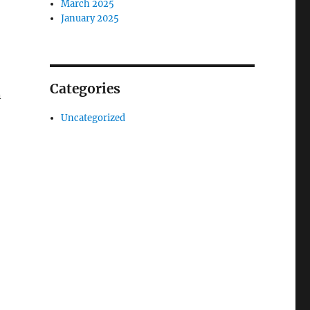
March 2025
January 2025
Categories
n
Uncategorized