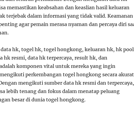
isa memastikan keabsahan dan keaslian hasil keluaran
dak terjebak dalam informasi yang tidak valid. Keamanan
a penting agar pemain merasa nyaman dan percaya diri sa
han.
data hk, togel hk, togel hongkong, keluaran hk, hk pool
ta hk resmi, data hk terpercaya, result hk, dan
adalah komponen vital untuk mereka yang ingin
engikuti perkembangan togel hongkong secara akurat
 Dengan mengikuti sumber data hk resmi dan terpercaya,
isa lebih tenang dan fokus dalam menatap peluang
an besar di dunia togel hongkong.