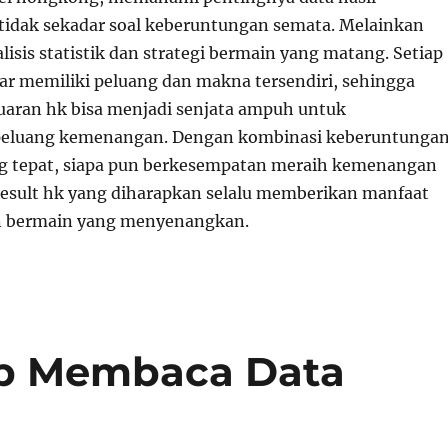
tidak sekadar soal keberuntungan semata. Melainkan
lisis statistik dan strategi bermain yang matang. Setiap
ar memiliki peluang dan makna tersendiri, sehingga
eluaran hk bisa menjadi senjata ampuh untuk
eluang kemenangan. Dengan kombinasi keberuntunga
ng tepat, siapa pun berkesempatan meraih kemenangan
l result hk yang diharapkan selalu memberikan manfaat
 bermain yang menyenangkan.
p Membaca Data