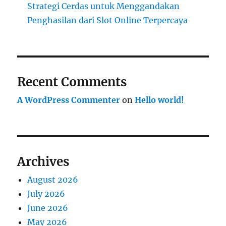
Strategi Cerdas untuk Menggandakan
Penghasilan dari Slot Online Terpercaya
Recent Comments
A WordPress Commenter
on
Hello world!
Archives
August 2026
July 2026
June 2026
May 2026