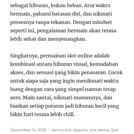
sebagai hiburan, bukan beban. Atur waktu
bermain, pahami batasan diri, dan nikmati
prosesnya tanpa tekanan. Dengan mindset
seperti ini, pengalaman bermain akan terasa
lebih sehat dan menyenangkan.
Singkatnya, permainan slot online adalah
kombinasi antara hiburan visual, kemudahan
akses, dan sensasi yang bikin penasaran. Cocok
untuk siapa saja yang ingin menikmati waktu
luang dengan cara yang simpel namun tetap
seru. Main santai, nikmati momennya, dan
biarkan setiap putaran jadi hiburan kecil yang
bikin hari terasa lebih chill.
Posted
Tags
December 15, 2025
demo slot
,
depxito
,
slot demo
,
Slot