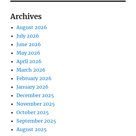
Archives
August 2026
July 2026
June 2026
May 2026
April 2026
March 2026
February 2026
January 2026
December 2025
November 2025
October 2025
September 2025
August 2025