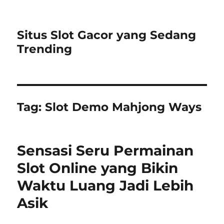
Situs Slot Gacor yang Sedang
Trending
Tag:
Slot Demo Mahjong Ways
Sensasi Seru Permainan
Slot Online yang Bikin
Waktu Luang Jadi Lebih
Asik