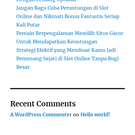
Jangan Ragu Coba Peruntungan di Slot
Online dan Nikmati Bonus Fantastis Setiap
Kali Putar
Pemain Berpengalaman Memilih Situs Gacor
Untuk Mendapatkan Keuntungan
Strategi Efektif yang Membuat Kamu Jadi
Pemenang Sejati di Slot Online Tanpa Rugi
Besar
Recent Comments
A WordPress Commenter
on
Hello world!