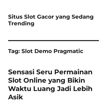
Situs Slot Gacor yang Sedang
Trending
Tag:
Slot Demo Pragmatic
Sensasi Seru Permainan
Slot Online yang Bikin
Waktu Luang Jadi Lebih
Asik