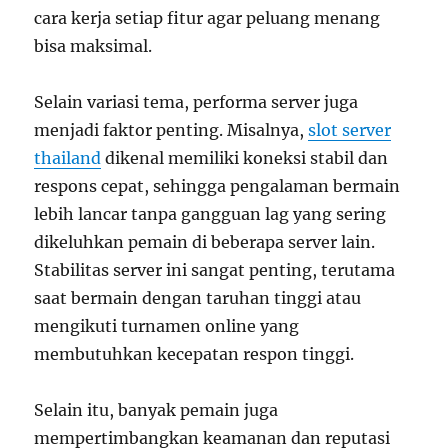
cara kerja setiap fitur agar peluang menang
bisa maksimal.
Selain variasi tema, performa server juga
menjadi faktor penting. Misalnya,
slot server
thailand
dikenal memiliki koneksi stabil dan
respons cepat, sehingga pengalaman bermain
lebih lancar tanpa gangguan lag yang sering
dikeluhkan pemain di beberapa server lain.
Stabilitas server ini sangat penting, terutama
saat bermain dengan taruhan tinggi atau
mengikuti turnamen online yang
membutuhkan kecepatan respon tinggi.
Selain itu, banyak pemain juga
mempertimbangkan keamanan dan reputasi