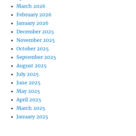
March 2026
February 2026
January 2026
December 2025
November 2025
October 2025
September 2025
August 2025
July 2025
June 2025
May 2025
April 2025
March 2025
January 2025