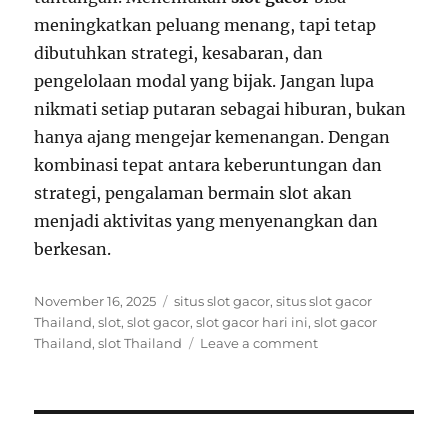
meningkatkan peluang menang, tapi tetap
dibutuhkan strategi, kesabaran, dan
pengelolaan modal yang bijak. Jangan lupa
nikmati setiap putaran sebagai hiburan, bukan
hanya ajang mengejar kemenangan. Dengan
kombinasi tepat antara keberuntungan dan
strategi, pengalaman bermain slot akan
menjadi aktivitas yang menyenangkan dan
berkesan.
Posted
Tags
November 16, 2025
situs slot gacor
,
situs slot gacor
on
Thailand
,
slot
,
slot gacor
,
slot gacor hari ini
,
slot gacor
on
Thailand
,
slot Thailand
Leave a comment
Serunya
Main
Slot
Gacor
di