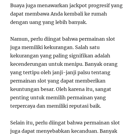
Buaya juga menawarkan jackpot progresif yang
dapat membawa Anda kembali ke rumah
dengan uang yang lebih banyak.
Namun, perlu diingat bahwa permainan slot
juga memiliki kekurangan. Salah satu
kekurangan yang paling signifikan adalah
kecenderungan untuk menipu. Banyak orang
yang tertipu oleh janji-janji palsu tentang
permainan slot yang dapat memberikan
keuntungan besar. Oleh karena itu, sangat
penting untuk memilih permainan yang
terpercaya dan memiliki reputasi baik.
Selain itu, perlu diingat bahwa permainan slot
juga dapat menyebabkan kecanduan. Banyak