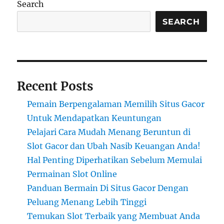
Search
Dunia
Judi
SEARCH
Online,
Bisa
Bikin
Hari
Kamu
Recent Posts
Makin
Berwarna!
Pemain Berpengalaman Memilih Situs Gacor
Untuk Mendapatkan Keuntungan
Pelajari Cara Mudah Menang Beruntun di
Slot Gacor dan Ubah Nasib Keuangan Anda!
Hal Penting Diperhatikan Sebelum Memulai
Permainan Slot Online
Panduan Bermain Di Situs Gacor Dengan
Peluang Menang Lebih Tinggi
Temukan Slot Terbaik yang Membuat Anda