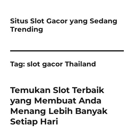
Situs Slot Gacor yang Sedang
Trending
Tag:
slot gacor Thailand
Temukan Slot Terbaik
yang Membuat Anda
Menang Lebih Banyak
Setiap Hari