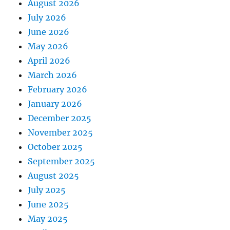
August 2026
July 2026
June 2026
May 2026
April 2026
March 2026
February 2026
January 2026
December 2025
November 2025
October 2025
September 2025
August 2025
July 2025
June 2025
May 2025