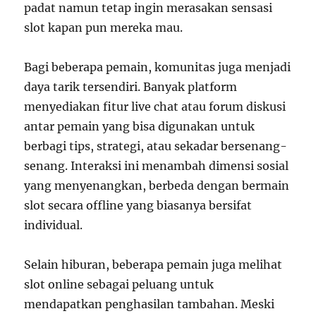
padat namun tetap ingin merasakan sensasi
slot kapan pun mereka mau.
Bagi beberapa pemain, komunitas juga menjadi
daya tarik tersendiri. Banyak platform
menyediakan fitur live chat atau forum diskusi
antar pemain yang bisa digunakan untuk
berbagi tips, strategi, atau sekadar bersenang-
senang. Interaksi ini menambah dimensi sosial
yang menyenangkan, berbeda dengan bermain
slot secara offline yang biasanya bersifat
individual.
Selain hiburan, beberapa pemain juga melihat
slot online sebagai peluang untuk
mendapatkan penghasilan tambahan. Meski