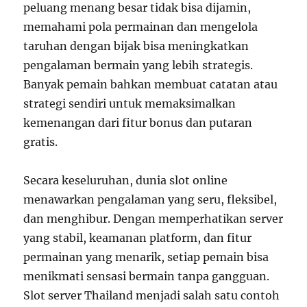
peluang menang besar tidak bisa dijamin,
memahami pola permainan dan mengelola
taruhan dengan bijak bisa meningkatkan
pengalaman bermain yang lebih strategis.
Banyak pemain bahkan membuat catatan atau
strategi sendiri untuk memaksimalkan
kemenangan dari fitur bonus dan putaran
gratis.
Secara keseluruhan, dunia slot online
menawarkan pengalaman yang seru, fleksibel,
dan menghibur. Dengan memperhatikan server
yang stabil, keamanan platform, dan fitur
permainan yang menarik, setiap pemain bisa
menikmati sensasi bermain tanpa gangguan.
Slot server Thailand menjadi salah satu contoh