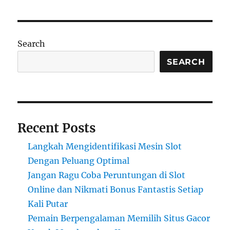
Menjelajahi
Dunia
Slot
Online
Search
dengan
Cara
SEARCH
Modern
Recent Posts
Langkah Mengidentifikasi Mesin Slot
Dengan Peluang Optimal
Jangan Ragu Coba Peruntungan di Slot
Online dan Nikmati Bonus Fantastis Setiap
Kali Putar
Pemain Berpengalaman Memilih Situs Gacor