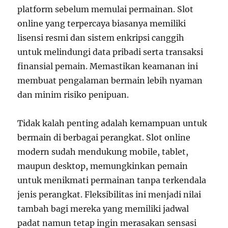
platform sebelum memulai permainan. Slot
online yang terpercaya biasanya memiliki
lisensi resmi dan sistem enkripsi canggih
untuk melindungi data pribadi serta transaksi
finansial pemain. Memastikan keamanan ini
membuat pengalaman bermain lebih nyaman
dan minim risiko penipuan.
Tidak kalah penting adalah kemampuan untuk
bermain di berbagai perangkat. Slot online
modern sudah mendukung mobile, tablet,
maupun desktop, memungkinkan pemain
untuk menikmati permainan tanpa terkendala
jenis perangkat. Fleksibilitas ini menjadi nilai
tambah bagi mereka yang memiliki jadwal
padat namun tetap ingin merasakan sensasi