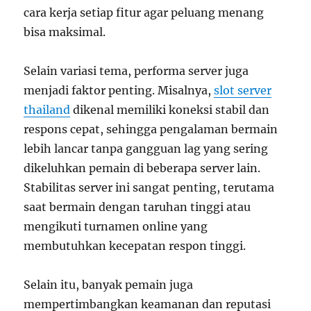
cara kerja setiap fitur agar peluang menang
bisa maksimal.
Selain variasi tema, performa server juga
menjadi faktor penting. Misalnya,
slot server
thailand
dikenal memiliki koneksi stabil dan
respons cepat, sehingga pengalaman bermain
lebih lancar tanpa gangguan lag yang sering
dikeluhkan pemain di beberapa server lain.
Stabilitas server ini sangat penting, terutama
saat bermain dengan taruhan tinggi atau
mengikuti turnamen online yang
membutuhkan kecepatan respon tinggi.
Selain itu, banyak pemain juga
mempertimbangkan keamanan dan reputasi