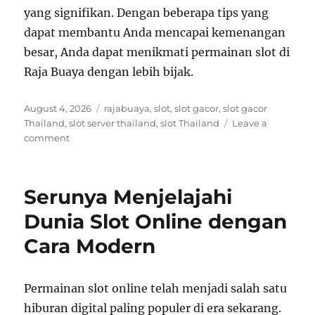
yang signifikan. Dengan beberapa tips yang
dapat membantu Anda mencapai kemenangan
besar, Anda dapat menikmati permainan slot di
Raja Buaya dengan lebih bijak.
Posted
Tags
August 4, 2026
rajabuaya
,
slot
,
slot gacor
,
slot gacor
on
Thailand
,
slot server thailand
,
slot Thailand
Leave a
on
comment
Temukan
Slot
Terbaik
Serunya Menjelajahi
yang
Membuat
Dunia Slot Online dengan
Anda
Cara Modern
Menang
Lebih
Banyak
Setiap
Permainan slot online telah menjadi salah satu
Hari
hiburan digital paling populer di era sekarang.