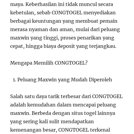
maya. Keberhasilan ini tidak muncul secara
kebetulan, sebab CONGTOGEL menyediakan
berbagai keuntungan yang membuat pemain
merasa nyaman dan aman, mulai dari peluang
maxwin yang tinggi, proses penarikan yang
cepat, hingga biaya deposit yang terjangkau.
Mengapa Memilih CONGTOGEL?
Peluang Maxwin yang Mudah Diperoleh
Salah satu daya tarik terbesar dari CONGTOGEL
adalah kemudahan dalam mencapai peluang
maxwin. Berbeda dengan situs togel lainnya
yang sering kali sulit mendapatkan
kemenangan besar, CONGTOGEL terkenal