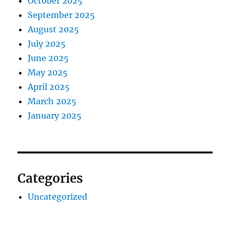
October 2025
September 2025
August 2025
July 2025
June 2025
May 2025
April 2025
March 2025
January 2025
Categories
Uncategorized