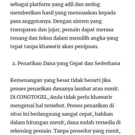
sebagai platform yang adil dan sering
memberikan hasil yang memuaskan kepada
para anggotanya. Dengan sistem yang
transparan dan jujur, pemain dapat merasa
tenang dan fokus dalam memilih angka yang
tepat tanpa khawatir akan penipuan.
Penarikan Dana yang Cepat dan Sederhana
Kemenangan yang besar tidak berarti jika
proses penarikan dananya lambat atau rumit.
Di CONGTOGEL, Anda tidak perlu khawatir
mengenai hal tersebut. Proses penarikan di
situs ini berlangsung sangat cepat, bahkan
dalam hitungan menit, dana sudah tersedia di
rekening pemain. Tanpa prosedur yang rumit,