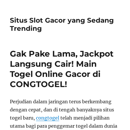
Situs Slot Gacor yang Sedang
Trending
Gak Pake Lama, Jackpot
Langsung Cair! Main
Togel Online Gacor di
CONGTOGEL!
Perjudian dalam jaringan terus berkembang
dengan cepat, dan di tengah banyaknya situs
togel baru,
congtogel
telah menjadi pilihan
utama bagi para penggemar togel dalam dunia