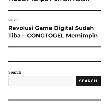
NEXT
Revolusi Game Digital Sudah
Next
post:
Tiba – CONGTOGEL Memimpin
Search
SEARCH