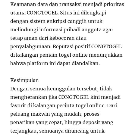
Keamanan data dan transaksi menjadi prioritas
utama CONGTOGEL. Situs ini dilengkapi
dengan sistem enkripsi canggih untuk
melindungi informasi pribadi anggota agar
tetap aman dari kebocoran atau
penyalahgunaan. Reputasi positif CONGTOGEL
di kalangan pemain togel online menunjukkan
bahwa platform ini dapat diandalkan.
Kesimpulan
Dengan semua keunggulan tersebut, tidak
mengherankan jika CONGTOGEL kini menjadi
favorit di kalangan pecinta togel online. Dari
peluang maxwin yang mudah, proses
penarikan yang cepat, hingga deposit yang
terjangkau, semuanya dirancang untuk