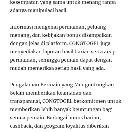
kesempatan yang sama untuk menang tanpa
adanya manipulasi hasil.
Informasi mengenai permainan, peluang
menang, dan kebijakan bonus disampaikan
dengan jelas di platform. CONGTOGEL juga
menyediakan laporan hasil harian serta arsip
permainan, sehingga pemain dapat dengan
mudah memeriksa setiap hasil yang ada.
Pengalaman Bermain yang Menguntungkan
Selain memberikan keamanan dan
transparansi, CONGTOGEL berkomitmen untuk
memberikan lebih banyak keuntungan bagi
semua pemain. Berbagai bonus harian,
cashback, dan program loyalitas diberikan