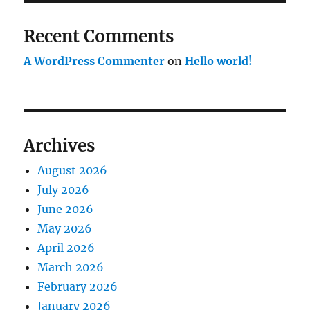
Recent Comments
A WordPress Commenter
on
Hello world!
Archives
August 2026
July 2026
June 2026
May 2026
April 2026
March 2026
February 2026
January 2026