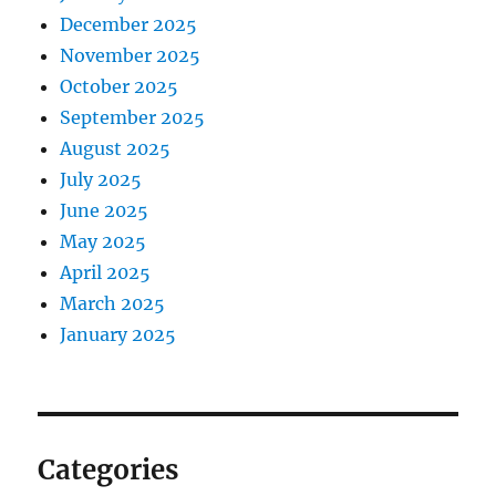
December 2025
November 2025
October 2025
September 2025
August 2025
July 2025
June 2025
May 2025
April 2025
March 2025
January 2025
Categories