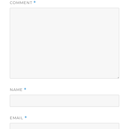
COMMENT
*
NAME
*
EMAIL
*