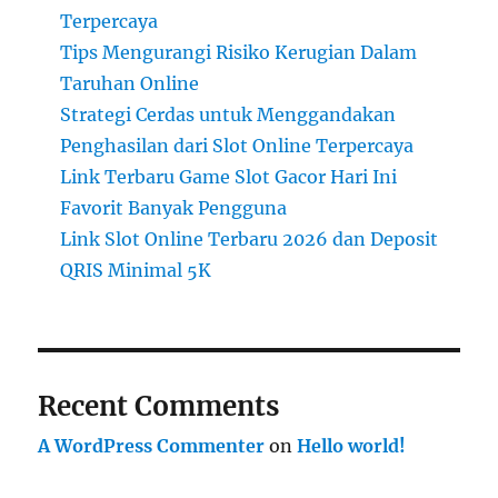
Terpercaya
Tips Mengurangi Risiko Kerugian Dalam
Taruhan Online
Strategi Cerdas untuk Menggandakan
Penghasilan dari Slot Online Terpercaya
Link Terbaru Game Slot Gacor Hari Ini
Favorit Banyak Pengguna
Link Slot Online Terbaru 2026 dan Deposit
QRIS Minimal 5K
Recent Comments
A WordPress Commenter
on
Hello world!