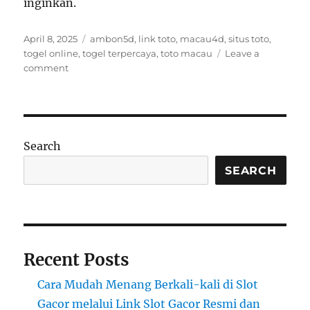
inginkan.
Posted
Tags
April 8, 2025
ambon5d
,
link toto
,
macau4d
,
situs toto
,
on
togel online
,
togel terpercaya
,
toto macau
Leave a
on
comment
Toto
Online
Paling
Dicari?
AMBON4D
Search
Solusinya
SEARCH
Recent Posts
Cara Mudah Menang Berkali-kali di Slot
Gacor melalui Link Slot Gacor Resmi dan