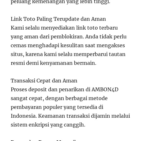
peluang kemenangan yang lebih tinggi.
Link Toto Paling Terupdate dan Aman
Kami selalu menyediakan link toto terbaru
yang aman dari pemblokiran. Anda tidak perlu
cemas menghadapi kesulitan saat mengakses
situs, karena kami selalu memperbarui tautan
resmi demi kenyamanan bermain.
Transaksi Cepat dan Aman
Proses deposit dan penarikan di AMBON4D
sangat cepat, dengan berbagai metode
pembayaran populer yang tersedia di
Indonesia. Keamanan transaksi dijamin melalui
sistem enkripsi yang canggih.