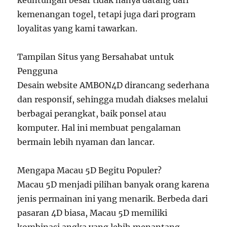
keuntungan besar tidak hanya datang dari
kemenangan togel, tetapi juga dari program
loyalitas yang kami tawarkan.
Tampilan Situs yang Bersahabat untuk
Pengguna
Desain website AMBON4D dirancang sederhana
dan responsif, sehingga mudah diakses melalui
berbagai perangkat, baik ponsel atau
komputer. Hal ini membuat pengalaman
bermain lebih nyaman dan lancar.
Mengapa Macau 5D Begitu Populer?
Macau 5D menjadi pilihan banyak orang karena
jenis permainan ini yang menarik. Berbeda dari
pasaran 4D biasa, Macau 5D memiliki