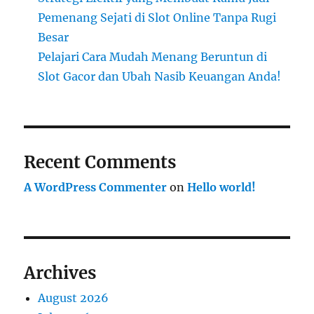
Pemenang Sejati di Slot Online Tanpa Rugi
Besar
Pelajari Cara Mudah Menang Beruntun di
Slot Gacor dan Ubah Nasib Keuangan Anda!
Recent Comments
A WordPress Commenter
on
Hello world!
Archives
August 2026