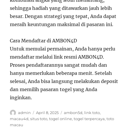
kombinasi angka yang lebih menantang,
sehingga hadiah yang ditawarkan jauh lebih
besar. Dengan strategi yang tepat, Anda dapat
meraih keuntungan maksimal di pasaran ini.
Cara Mendaftar di AMBON4D
Untuk memulai permainan, Anda hanya perlu
mendaftar melalui link resmi AMBON4D.
Proses pendaftarannya sangat mudah dan
hanya memerlukan beberapa menit. Setelah
selesai, Anda bisa langsung melakukan deposit
dan memilih pasaran togel yang Anda
inginkan.
Author
Posted
Tags
admin
April 8, 2025
ambon5d
,
link toto
,
on
macau4d
,
situs toto
,
togel online
,
togel terpercaya
,
toto
macau