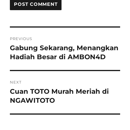
Post
PREVIOUS
navigation
Gabung Sekarang, Menangkan
Previous
post:
Hadiah Besar di AMBON4D
NEXT
Cuan TOTO Murah Meriah di
Next
post:
NGAWITOTO