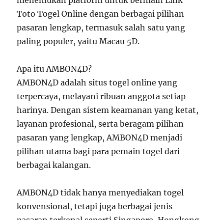
menemukan platform untuk bermain Link
Toto Togel Online dengan berbagai pilihan
pasaran lengkap, termasuk salah satu yang
paling populer, yaitu Macau 5D.
Apa itu AMBON4D?
AMBON4D adalah situs togel online yang
terpercaya, melayani ribuan anggota setiap
harinya. Dengan sistem keamanan yang ketat,
layanan profesional, serta beragam pilihan
pasaran yang lengkap, AMBON4D menjadi
pilihan utama bagi para pemain togel dari
berbagai kalangan.
AMBON4D tidak hanya menyediakan togel
konvensional, tetapi juga berbagai jenis