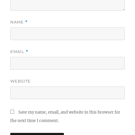
NAME
*
EMAIL
*
WEBSITE
Save my name, email, and website in this browser for
the next time I comment.