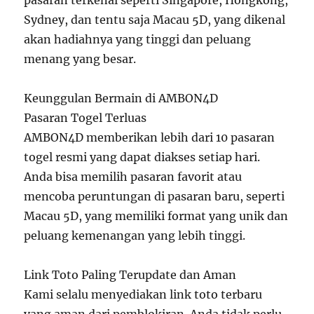
pasaran terkenal seperti Singapore, Hongkong,
Sydney, dan tentu saja Macau 5D, yang dikenal
akan hadiahnya yang tinggi dan peluang
menang yang besar.
Keunggulan Bermain di AMBON4D
Pasaran Togel Terluas
AMBON4D memberikan lebih dari 10 pasaran
togel resmi yang dapat diakses setiap hari.
Anda bisa memilih pasaran favorit atau
mencoba peruntungan di pasaran baru, seperti
Macau 5D, yang memiliki format yang unik dan
peluang kemenangan yang lebih tinggi.
Link Toto Paling Terupdate dan Aman
Kami selalu menyediakan link toto terbaru