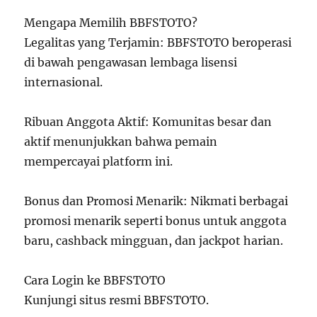
Mengapa Memilih BBFSTOTO?
Legalitas yang Terjamin: BBFSTOTO beroperasi
di bawah pengawasan lembaga lisensi
internasional.
Ribuan Anggota Aktif: Komunitas besar dan
aktif menunjukkan bahwa pemain
mempercayai platform ini.
Bonus dan Promosi Menarik: Nikmati berbagai
promosi menarik seperti bonus untuk anggota
baru, cashback mingguan, dan jackpot harian.
Cara Login ke BBFSTOTO
Kunjungi situs resmi BBFSTOTO.