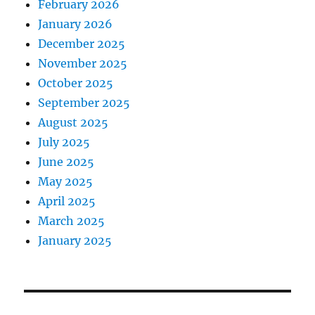
February 2026
January 2026
December 2025
November 2025
October 2025
September 2025
August 2025
July 2025
June 2025
May 2025
April 2025
March 2025
January 2025