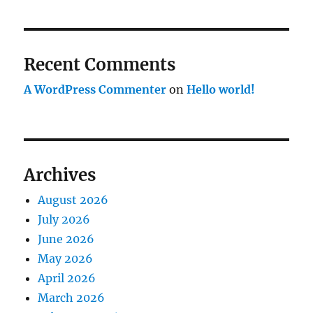
Recent Comments
A WordPress Commenter
on
Hello world!
Archives
August 2026
July 2026
June 2026
May 2026
April 2026
March 2026