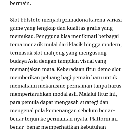
bermain.
Slot bbfstoto menjadi primadona karena variasi
game yang lengkap dan kualitas grafis yang
memukau. Pengguna bisa menikmati berbagai
tema menarik mulai dari klasik hingga modern,
termasuk slot mahjong yang mengusung
budaya Asia dengan tampilan visual yang
memanjakan mata. Keberadaan fitur demo slot
memberikan peluang bagi pemain baru untuk
memahami mekanisme permainan tanpa harus
mempertaruhkan modal asli. Melalui fitur ini,
para pemula dapat mengasah strategi dan
mengenal pola kemenangan sebelum benar-
benar terjun ke permainan nyata. Platform ini
benar-benar memperhatikan kebutuhan