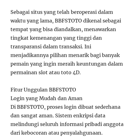
Sebagai situs yang telah beroperasi dalam
waktu yang lama, BBFSTOTO dikenal sebagai
tempat yang bisa diandalkan, menawarkan
tingkat kemenangan yang tinggi dan
transparansi dalam transaksi. Ini
menjadikannya pilihan menarik bagi banyak
pemain yang ingin meraih keuntungan dalam
permainan slot atau toto 4D.
Fitur Unggulan BBFSTOTO
Login yang Mudah dan Aman
Di BBFSTOTO, proses login dibuat sederhana
dan sangat aman. Sistem enkripsi data
melindungi seluruh informasi pribadi anggota
dari kebocoran atau penyalahgunaan.