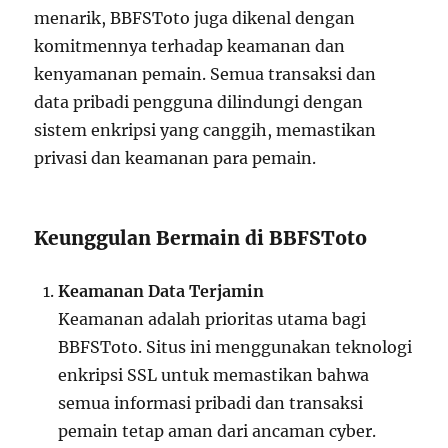
menarik, BBFSToto juga dikenal dengan
komitmennya terhadap keamanan dan
kenyamanan pemain. Semua transaksi dan
data pribadi pengguna dilindungi dengan
sistem enkripsi yang canggih, memastikan
privasi dan keamanan para pemain.
Keunggulan Bermain di BBFSToto
Keamanan Data Terjamin
Keamanan adalah prioritas utama bagi
BBFSToto. Situs ini menggunakan teknologi
enkripsi SSL untuk memastikan bahwa
semua informasi pribadi dan transaksi
pemain tetap aman dari ancaman cyber.