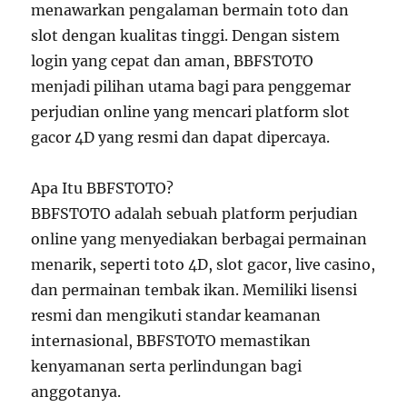
menawarkan pengalaman bermain toto dan
slot dengan kualitas tinggi. Dengan sistem
login yang cepat dan aman, BBFSTOTO
menjadi pilihan utama bagi para penggemar
perjudian online yang mencari platform slot
gacor 4D yang resmi dan dapat dipercaya.
Apa Itu BBFSTOTO?
BBFSTOTO adalah sebuah platform perjudian
online yang menyediakan berbagai permainan
menarik, seperti toto 4D, slot gacor, live casino,
dan permainan tembak ikan. Memiliki lisensi
resmi dan mengikuti standar keamanan
internasional, BBFSTOTO memastikan
kenyamanan serta perlindungan bagi
anggotanya.