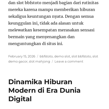
dan slot bbfstoto menjadi bagian dari rutinitas
mereka karena mampu memberikan hiburan
sekaligus keuntungan nyata. Dengan semua
keunggulan ini, tidak ada alasan untuk
melewatkan kesempatan merasakan sensasi
bermain yang menyenangkan dan
menguntungkan di situs ini.
Posted
Tags
February 15, 2026
bbfstoto
,
demo slot
,
slot bbfstoto
,
slot
on
on
demo gacor
,
slot mahjong
Leave a comment
Slot
Demo
Gacor
Dinamika Hiburan
Mahjong:
Belajar
Modern di Era Dunia
Cerdas,
Digital
Main
Tenang