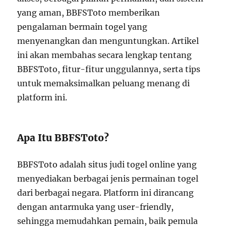
yang aman, BBFSToto memberikan
pengalaman bermain togel yang
menyenangkan dan menguntungkan. Artikel
ini akan membahas secara lengkap tentang
BBFSToto, fitur-fitur unggulannya, serta tips
untuk memaksimalkan peluang menang di
platform ini.
Apa Itu BBFSToto?
BBFSToto adalah situs judi togel online yang
menyediakan berbagai jenis permainan togel
dari berbagai negara. Platform ini dirancang
dengan antarmuka yang user-friendly,
sehingga memudahkan pemain, baik pemula