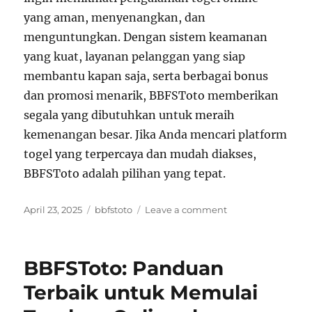
yang aman, menyenangkan, dan
menguntungkan. Dengan sistem keamanan
yang kuat, layanan pelanggan yang siap
membantu kapan saja, serta berbagai bonus
dan promosi menarik, BBFSToto memberikan
segala yang dibutuhkan untuk meraih
kemenangan besar. Jika Anda mencari platform
togel yang terpercaya dan mudah diakses,
BBFSToto adalah pilihan yang tepat.
Posted
Tags
on
April 23, 2025
bbfstoto
Leave a comment
on
BBFSToto:
Platform
Togel
BBFSToto: Panduan
Online
Terpercaya
Terbaik untuk Memulai
dengan
Keamanan