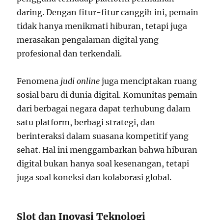
daring. Dengan fitur-fitur canggih ini, pemain
tidak hanya menikmati hiburan, tetapi juga
merasakan pengalaman digital yang
profesional dan terkendali.
Fenomena
judi online
juga menciptakan ruang
sosial baru di dunia digital. Komunitas pemain
dari berbagai negara dapat terhubung dalam
satu platform, berbagi strategi, dan
berinteraksi dalam suasana kompetitif yang
sehat. Hal ini menggambarkan bahwa hiburan
digital bukan hanya soal kesenangan, tetapi
juga soal koneksi dan kolaborasi global.
Slot dan Inovasi Teknologi