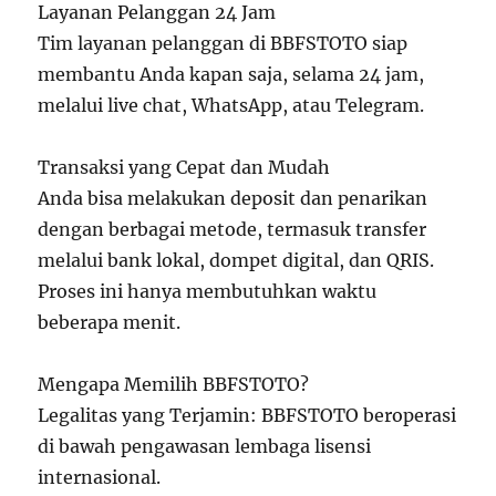
Layanan Pelanggan 24 Jam
Tim layanan pelanggan di BBFSTOTO siap
membantu Anda kapan saja, selama 24 jam,
melalui live chat, WhatsApp, atau Telegram.
Transaksi yang Cepat dan Mudah
Anda bisa melakukan deposit dan penarikan
dengan berbagai metode, termasuk transfer
melalui bank lokal, dompet digital, dan QRIS.
Proses ini hanya membutuhkan waktu
beberapa menit.
Mengapa Memilih BBFSTOTO?
Legalitas yang Terjamin: BBFSTOTO beroperasi
di bawah pengawasan lembaga lisensi
internasional.