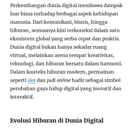
Perkembangan dunia digital membawa dampak
luar biasa terhadap berbagai aspek kehidupan
manusia. Dari komunikasi, bisnis, hingga
hiburan, semuanya kini terkoneksi dalam satu
ekosistem global yang serba cepat dan praktis.
Dunia digital bukan hanya sekadar ruang
virtual, melainkan arena tempat kreativitas,
teknologi, dan hiburan bersatu dalam harmoni.
Dalam konteks hiburan modern, permainan
seperti
slot
dan
judi online
hadir sebagai simbol
perubahan gaya hidup digital yang inovatif dan
interaktif.
Evolusi Hiburan di Dunia Digital