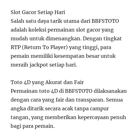
Slot Gacor Setiap Hari
Salah satu daya tarik utama dari BBFSTOTO
adalah koleksi permainan slot gacor yang
mudah untuk dimenangkan. Dengan tingkat
RTP (Return To Player) yang tinggi, para
pemain memiliki kesempatan besar untuk
meraih jackpot setiap hari.
Toto 4D yang Akurat dan Fair
Permainan toto 4D di BBFSTOTO dilaksanakan
dengan cara yang fair dan transparan. Semua
angka ditarik secara acak tanpa campur
tangan, yang memberikan kepercayaan penuh
bagi para pemain.