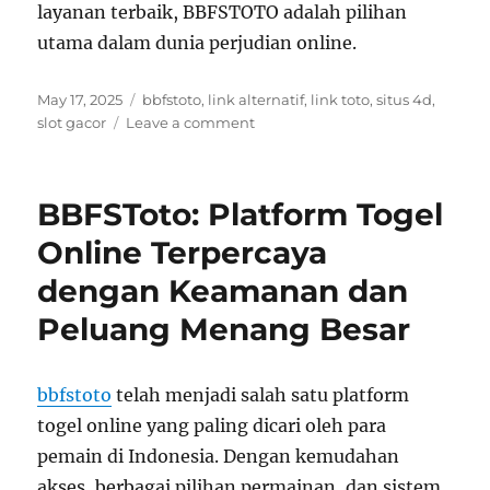
layanan terbaik, BBFSTOTO adalah pilihan
utama dalam dunia perjudian online.
Posted
Tags
May 17, 2025
bbfstoto
,
link alternatif
,
link toto
,
situs 4d
,
on
on
slot gacor
Leave a comment
Link
BBFSTOTO
Gacor
BBFSToto: Platform Togel
Terbaru
2025
Online Terpercaya
dengan Keamanan dan
Peluang Menang Besar
bbfstoto
telah menjadi salah satu platform
togel online yang paling dicari oleh para
pemain di Indonesia. Dengan kemudahan
akses, berbagai pilihan permainan, dan sistem