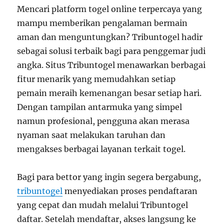
Mencari platform togel online terpercaya yang
mampu memberikan pengalaman bermain
aman dan menguntungkan? Tribuntogel hadir
sebagai solusi terbaik bagi para penggemar judi
angka. Situs Tribuntogel menawarkan berbagai
fitur menarik yang memudahkan setiap
pemain meraih kemenangan besar setiap hari.
Dengan tampilan antarmuka yang simpel
namun profesional, pengguna akan merasa
nyaman saat melakukan taruhan dan
mengakses berbagai layanan terkait togel.
Bagi para bettor yang ingin segera bergabung,
tribuntogel
menyediakan proses pendaftaran
yang cepat dan mudah melalui Tribuntogel
daftar. Setelah mendaftar, akses langsung ke