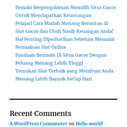
Pemain Berpengalaman Memilih Situs Gacor
Untuk Mendapatkan Keuntungan
Pelajari Cara Mudah Menang Beruntun di
Slot Gacor dan Ubah Nasib Keuangan Anda!
Hal Penting Diperhatikan Sebelum Memulai
Permainan Slot Online
Panduan Bermain Di Situs Gacor Dengan
Peluang Menang Lebih Tinggi
Temukan Slot Terbaik yang Membuat Anda
Menang Lebih Banyak Setiap Hari
Recent Comments
A WordPress Commenter
on
Hello world!