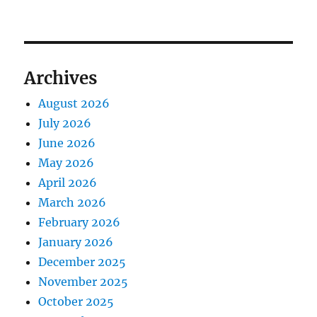
Archives
August 2026
July 2026
June 2026
May 2026
April 2026
March 2026
February 2026
January 2026
December 2025
November 2025
October 2025