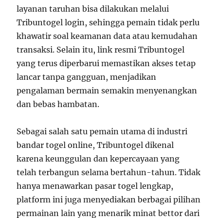
layanan taruhan bisa dilakukan melalui
Tribuntogel login, sehingga pemain tidak perlu
khawatir soal keamanan data atau kemudahan
transaksi. Selain itu, link resmi Tribuntogel
yang terus diperbarui memastikan akses tetap
lancar tanpa gangguan, menjadikan
pengalaman bermain semakin menyenangkan
dan bebas hambatan.
Sebagai salah satu pemain utama di industri
bandar togel online, Tribuntogel dikenal
karena keunggulan dan kepercayaan yang
telah terbangun selama bertahun-tahun. Tidak
hanya menawarkan pasar togel lengkap,
platform ini juga menyediakan berbagai pilihan
permainan lain yang menarik minat bettor dari