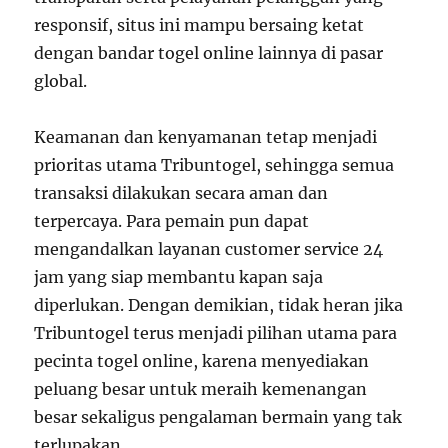
responsif, situs ini mampu bersaing ketat
dengan bandar togel online lainnya di pasar
global.
Keamanan dan kenyamanan tetap menjadi
prioritas utama Tribuntogel, sehingga semua
transaksi dilakukan secara aman dan
terpercaya. Para pemain pun dapat
mengandalkan layanan customer service 24
jam yang siap membantu kapan saja
diperlukan. Dengan demikian, tidak heran jika
Tribuntogel terus menjadi pilihan utama para
pecinta togel online, karena menyediakan
peluang besar untuk meraih kemenangan
besar sekaligus pengalaman bermain yang tak
terlupakan.