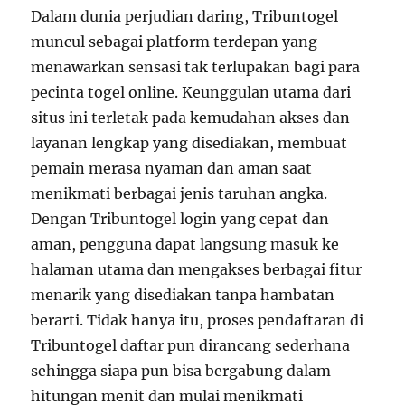
Dalam dunia perjudian daring, Tribuntogel
muncul sebagai platform terdepan yang
menawarkan sensasi tak terlupakan bagi para
pecinta togel online. Keunggulan utama dari
situs ini terletak pada kemudahan akses dan
layanan lengkap yang disediakan, membuat
pemain merasa nyaman dan aman saat
menikmati berbagai jenis taruhan angka.
Dengan Tribuntogel login yang cepat dan
aman, pengguna dapat langsung masuk ke
halaman utama dan mengakses berbagai fitur
menarik yang disediakan tanpa hambatan
berarti. Tidak hanya itu, proses pendaftaran di
Tribuntogel daftar pun dirancang sederhana
sehingga siapa pun bisa bergabung dalam
hitungan menit dan mulai menikmati