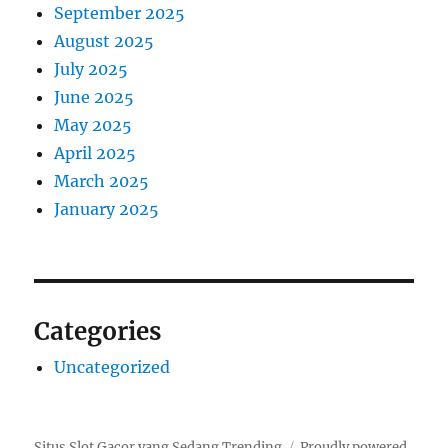
September 2025
August 2025
July 2025
June 2025
May 2025
April 2025
March 2025
January 2025
Categories
Uncategorized
Situs Slot Gacor yang Sedang Trending
Proudly powered