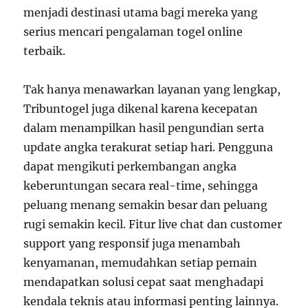
menjadi destinasi utama bagi mereka yang
serius mencari pengalaman togel online
terbaik.
Tak hanya menawarkan layanan yang lengkap,
Tribuntogel juga dikenal karena kecepatan
dalam menampilkan hasil pengundian serta
update angka terakurat setiap hari. Pengguna
dapat mengikuti perkembangan angka
keberuntungan secara real-time, sehingga
peluang menang semakin besar dan peluang
rugi semakin kecil. Fitur live chat dan customer
support yang responsif juga menambah
kenyamanan, memudahkan setiap pemain
mendapatkan solusi cepat saat menghadapi
kendala teknis atau informasi penting lainnya.