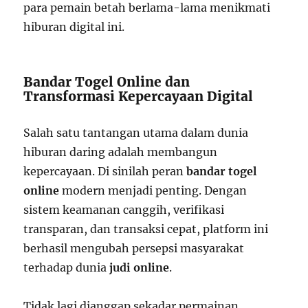
para pemain betah berlama-lama menikmati
hiburan digital ini.
Bandar Togel Online dan
Transformasi Kepercayaan Digital
Salah satu tantangan utama dalam dunia
hiburan daring adalah membangun
kepercayaan. Di sinilah peran
bandar togel
online
modern menjadi penting. Dengan
sistem keamanan canggih, verifikasi
transparan, dan transaksi cepat, platform ini
berhasil mengubah persepsi masyarakat
terhadap dunia
judi online
.
Tidak lagi dianggap sekadar permainan