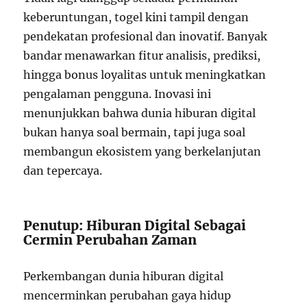
keberuntungan, togel kini tampil dengan
pendekatan profesional dan inovatif. Banyak
bandar menawarkan fitur analisis, prediksi,
hingga bonus loyalitas untuk meningkatkan
pengalaman pengguna. Inovasi ini
menunjukkan bahwa dunia hiburan digital
bukan hanya soal bermain, tapi juga soal
membangun ekosistem yang berkelanjutan
dan tepercaya.
Penutup: Hiburan Digital Sebagai
Cermin Perubahan Zaman
Perkembangan dunia hiburan digital
mencerminkan perubahan gaya hidup