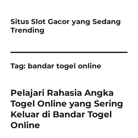
Situs Slot Gacor yang Sedang
Trending
Tag:
bandar togel online
Pelajari Rahasia Angka
Togel Online yang Sering
Keluar di Bandar Togel
Online