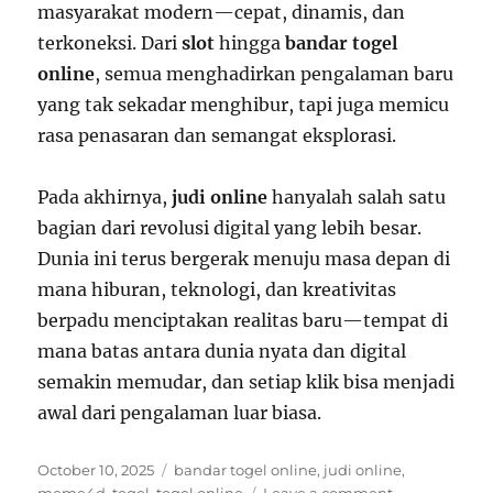
masyarakat modern—cepat, dinamis, dan
terkoneksi. Dari
slot
hingga
bandar togel
online
, semua menghadirkan pengalaman baru
yang tak sekadar menghibur, tapi juga memicu
rasa penasaran dan semangat eksplorasi.
Pada akhirnya,
judi online
hanyalah salah satu
bagian dari revolusi digital yang lebih besar.
Dunia ini terus bergerak menuju masa depan di
mana hiburan, teknologi, dan kreativitas
berpadu menciptakan realitas baru—tempat di
mana batas antara dunia nyata dan digital
semakin memudar, dan setiap klik bisa menjadi
awal dari pengalaman luar biasa.
Posted
Tags
October 10, 2025
bandar togel online
,
judi online
,
on
on