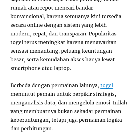
rumah atau repot mencari bandar
konvensional, karena semuanya kini tersedia
secara online dengan sistem yang lebih
modern, cepat, dan transparan. Popularitas
togel terus meningkat karena menawarkan
sensasi menantang, peluang keuntungan
besar, serta kemudahan akses hanya lewat
smartphone atau laptop.
Berbeda dengan permainan lainnya,
togel
menuntut pemain untuk berpikir strategis,
menganalisis data, dan mengelola emosi. Inilah
yang membuatnya bukan sekadar permainan
keberuntungan, tetapi juga permainan logika
dan perhitungan.