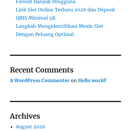
Favorit Banyak Pengguna
Link Slot Online Terbaru 2026 dan Deposit
QRIS Minimal 5K
Langkah Mengidentifikasi Mesin Slot
Dengan Peluang Optimal
Recent Comments
A WordPress Commenter
on
Hello world!
Archives
August 2026