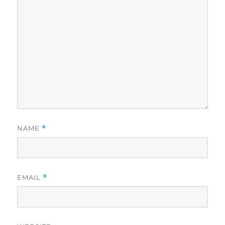
NAME
*
EMAIL
*