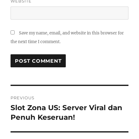
WEBSITE
Save my name, email, and website in this browser for
the next time I comment.
Post
PREVIOUS
navigation
Slot Zona US: Server Viral dan
Previous
post:
Penuh Keseruan!