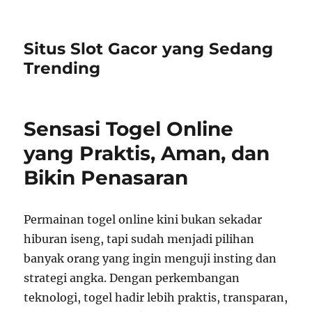
Situs Slot Gacor yang Sedang
Trending
Sensasi Togel Online
yang Praktis, Aman, dan
Bikin Penasaran
Permainan togel online kini bukan sekadar
hiburan iseng, tapi sudah menjadi pilihan
banyak orang yang ingin menguji insting dan
strategi angka. Dengan perkembangan
teknologi, togel hadir lebih praktis, transparan,