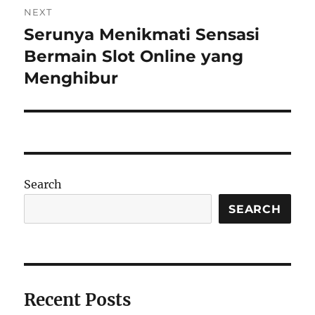
NEXT
Serunya Menikmati Sensasi
Next
post:
Bermain Slot Online yang
Menghibur
Search
SEARCH
Recent Posts