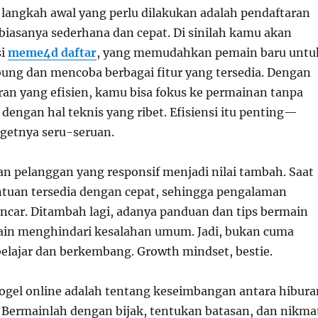
langkah awal yang perlu dilakukan adalah pendaftaran
 biasanya sederhana dan cepat. Di sinilah kamu akan
si
meme4d daftar
, yang memudahkan pemain baru untu
ung dan mencoba berbagai fitur yang tersedia. Dengan
ran yang efisien, kamu bisa fokus ke permainan tanpa
dengan hal teknis yang ribet. Efisiensi itu penting—
rgetnya seru-seruan.
nan pelanggan yang responsif menjadi nilai tambah. Saat
ntuan tersedia dengan cepat, sehingga pengalaman
ancar. Ditambah lagi, adanya panduan dan tips bermain
n menghindari kesalahan umum. Jadi, bukan cuma
belajar dan berkembang. Growth mindset, bestie.
togel online adalah tentang keseimbangan antara hibura
. Bermainlah dengan bijak, tentukan batasan, dan nikma