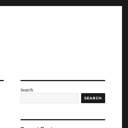
Search
SEARCH