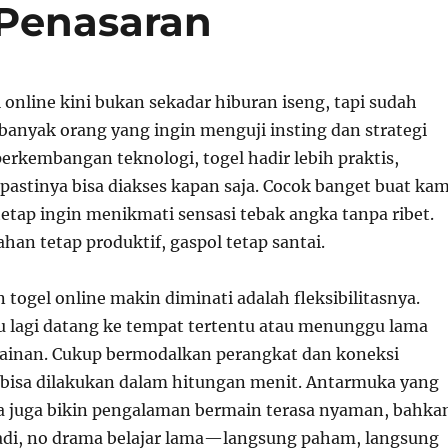
 Penasaran
online kini bukan sekadar hiburan iseng, tapi sudah
 banyak orang yang ingin menguji insting dan strategi
erkembangan teknologi, togel hadir lebih praktis,
 pastinya bisa diakses kapan saja. Cocok banget buat ka
tetap ingin menikmati sensasi tebak angka tanpa ribet.
han tetap produktif, gaspol tetap santai.
n togel online makin diminati adalah fleksibilitasnya.
u lagi datang ke tempat tertentu atau menunggu lama
ainan. Cukup bermodalkan perangkat dan koneksi
 bisa dilakukan dalam hitungan menit. Antarmuka yang
 juga bikin pengalaman bermain terasa nyaman, bahka
adi, no drama belajar lama—langsung paham, langsung