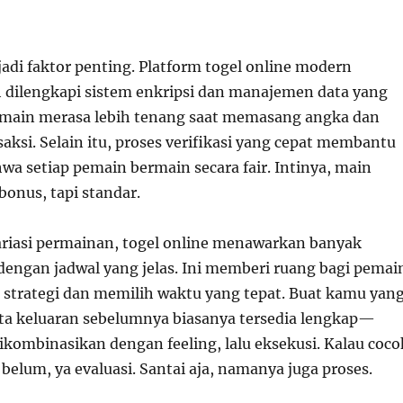
adi faktor penting. Platform togel online modern
dilengkapi sistem enkripsi dan manajemen data yang
 pemain merasa lebih tenang saat memasang angka dan
ksi. Selain itu, proses verifikasi yang cepat membantu
a setiap pemain bermain secara fair. Intinya, main
bonus, tapi standar.
variasi permainan, togel online menawarkan banyak
 dengan jadwal yang jelas. Ini memberi ruang bagi pemai
strategi dan memilih waktu yang tepat. Buat kamu yan
data keluaran sebelumnya biasanya tersedia lengkap—
dikombinasikan dengan feeling, lalu eksekusi. Kalau coco
 belum, ya evaluasi. Santai aja, namanya juga proses.