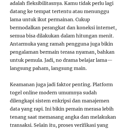
adalah fleksibilitasnya. Kamu tidak perlu lagi
datang ke tempat tertentu atau menunggu
lama untuk ikut permainan. Cukup
bermodalkan perangkat dan koneksi internet,
semua bisa dilakukan dalam hitungan menit.
Antarmuka yang ramah pengguna juga bikin
pengalaman bermain terasa nyaman, bahkan
untuk pemula. Jadi, no drama belajar lama—
langsung paham, langsung main.
Keamanan juga jadi faktor penting. Platform
togel online modern umumnya sudah
dilengkapi sistem enkripsi dan manajemen
data yang rapi. Ini bikin pemain merasa lebih
tenang saat memasang angka dan melakukan
transaksi. Selain itu, proses verifikasi yang