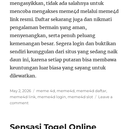
mengasyikkan, tidak ada salahnya untuk
mencoba mengakses meme4d melalui meme4d
link resmi. Daftar sekarang juga dan nikmati
pengalaman bermain yang aman,
menyenangkan, serta penuh peluang
kemenangan besar. Segera login dan buktikan
sendiri keunggulan dari situs yang sedang naik
daun ini, karena setiap putaran bisa membawa
keuntungan luar biasa yang sayang untuk
dilewatkan.
Posted
Tags
May 2, 2026
meme 4d
,
meme4d
,
meme4d daftar
,
on
meme4d link
,
meme4d login
,
meme4d slot
Leave a
on
comment
Bongkar
Cara
Efektif
Sensasi Togel Online
Menang