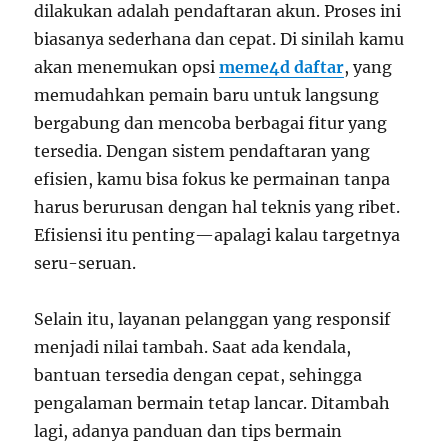
dilakukan adalah pendaftaran akun. Proses ini
biasanya sederhana dan cepat. Di sinilah kamu
akan menemukan opsi
meme4d daftar
, yang
memudahkan pemain baru untuk langsung
bergabung dan mencoba berbagai fitur yang
tersedia. Dengan sistem pendaftaran yang
efisien, kamu bisa fokus ke permainan tanpa
harus berurusan dengan hal teknis yang ribet.
Efisiensi itu penting—apalagi kalau targetnya
seru-seruan.
Selain itu, layanan pelanggan yang responsif
menjadi nilai tambah. Saat ada kendala,
bantuan tersedia dengan cepat, sehingga
pengalaman bermain tetap lancar. Ditambah
lagi, adanya panduan dan tips bermain