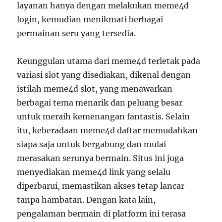
layanan hanya dengan melakukan meme4d
login, kemudian menikmati berbagai
permainan seru yang tersedia.
Keunggulan utama dari meme4d terletak pada
variasi slot yang disediakan, dikenal dengan
istilah meme4d slot, yang menawarkan
berbagai tema menarik dan peluang besar
untuk meraih kemenangan fantastis. Selain
itu, keberadaan meme4d daftar memudahkan
siapa saja untuk bergabung dan mulai
merasakan serunya bermain. Situs ini juga
menyediakan meme4d link yang selalu
diperbarui, memastikan akses tetap lancar
tanpa hambatan. Dengan kata lain,
pengalaman bermain di platform ini terasa