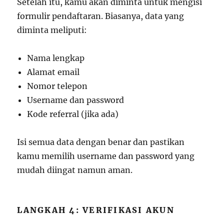
Setelah itu, kamu akan diminta untuk mengisi
formulir pendaftaran. Biasanya, data yang
diminta meliputi:
Nama lengkap
Alamat email
Nomor telepon
Username dan password
Kode referral (jika ada)
Isi semua data dengan benar dan pastikan
kamu memilih username dan password yang
mudah diingat namun aman.
LANGKAH 4: VERIFIKASI AKUN