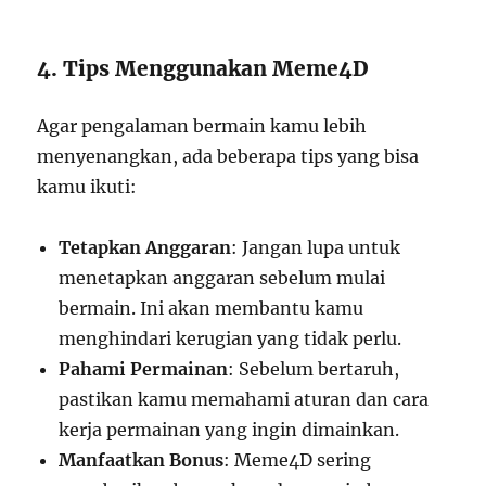
4. Tips Menggunakan Meme4D
Agar pengalaman bermain kamu lebih
menyenangkan, ada beberapa tips yang bisa
kamu ikuti:
Tetapkan Anggaran
: Jangan lupa untuk
menetapkan anggaran sebelum mulai
bermain. Ini akan membantu kamu
menghindari kerugian yang tidak perlu.
Pahami Permainan
: Sebelum bertaruh,
pastikan kamu memahami aturan dan cara
kerja permainan yang ingin dimainkan.
Manfaatkan Bonus
: Meme4D sering