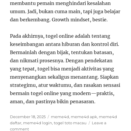
membantu pemain menghindari kesalahan
umum. Jadi, bukan cuma main, tapi juga belajar
dan berkembang. Growth mindset, bestie.
Pada akhirnya, togel online adalah tentang
keseimbangan antara hiburan dan kontrol diri.
Bermainlah dengan bijak, tentukan batasan,
dan nikmati prosesnya. Dengan pendekatan
yang tepat, togel bisa menjadi aktivitas yang
menyenangkan sekaligus menantang. Siapkan
strategimu, atur waktumu, dan rasakan sensasi
bermain togel online yang modern—praktis,
aman, dan pastinya bikin penasaran.
Posted
Tags
December 18, 2025
meme4d
,
meme4d apk
,
meme4d
on
daftar
,
meme4d login
,
togel toto macau
Leave a
on
comment