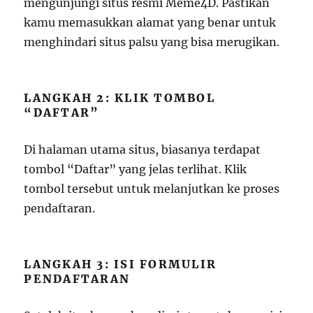
mengunjungi situs resmi Meme4D. Pastikan
kamu memasukkan alamat yang benar untuk
menghindari situs palsu yang bisa merugikan.
LANGKAH 2: KLIK TOMBOL
“DAFTAR”
Di halaman utama situs, biasanya terdapat
tombol “Daftar” yang jelas terlihat. Klik
tombol tersebut untuk melanjutkan ke proses
pendaftaran.
LANGKAH 3: ISI FORMULIR
PENDAFTARAN