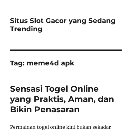
Situs Slot Gacor yang Sedang
Trending
Tag:
meme4d apk
Sensasi Togel Online
yang Praktis, Aman, dan
Bikin Penasaran
Permainan togel online kini bukan sekadar