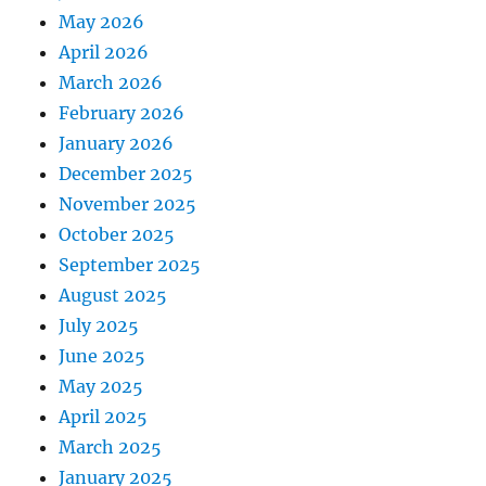
May 2026
April 2026
March 2026
February 2026
January 2026
December 2025
November 2025
October 2025
September 2025
August 2025
July 2025
June 2025
May 2025
April 2025
March 2025
January 2025