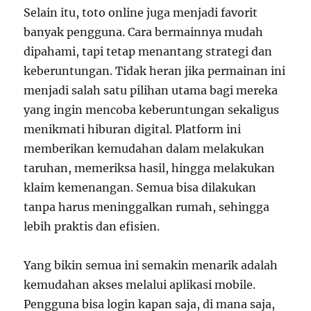
Selain itu, toto online juga menjadi favorit
banyak pengguna. Cara bermainnya mudah
dipahami, tapi tetap menantang strategi dan
keberuntungan. Tidak heran jika permainan ini
menjadi salah satu pilihan utama bagi mereka
yang ingin mencoba keberuntungan sekaligus
menikmati hiburan digital. Platform ini
memberikan kemudahan dalam melakukan
taruhan, memeriksa hasil, hingga melakukan
klaim kemenangan. Semua bisa dilakukan
tanpa harus meninggalkan rumah, sehingga
lebih praktis dan efisien.
Yang bikin semua ini semakin menarik adalah
kemudahan akses melalui aplikasi mobile.
Pengguna bisa login kapan saja, di mana saja,