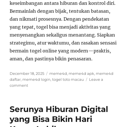
keseimbangan antara hiburan dan kontrol diri.
Bermainlah dengan bijak, tentukan batasan,
dan nikmati prosesnya. Dengan pendekatan
yang tepat, togel bisa menjadi aktivitas yang
menyenangkan sekaligus menantang. Siapkan
strategimu, atur waktumu, dan rasakan sensasi
bermain togel online yang modern—praktis,
aman, dan pastinya bikin penasaran.
Posted
Tags
December 18, 2025
meme4d
,
meme4d apk
,
meme4d
on
daftar
,
meme4d login
,
togel toto macau
Leave a
on
comment
Sensasi
Togel
Online
Serunya Hiburan Digital
yang
Praktis,
yang Bisa Bikin Hari
Aman,
dan