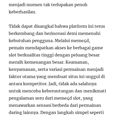
menjadi momen tak terlupakan penuh
keberhasilan.
Tidak dapat disangkal bahwa platform ini terus
berkembang dan berinovasi demi memenuhi
kebutuhan pengguna. Melalui meme4d,
pemain mendapatkan akses ke berbagai game
slot berkualitas tinggi dengan peluang besar
meraih kemenangan besar. Keamanan,
kenyamanan, serta variasi permainan menjadi
faktor utama yang membuat situs ini unggul di
antara kompetitor. Jadi, tidak ada salahnya
untuk mencoba keberuntungan dan menikmati
pengalaman seru dari meme4d slot, yang
menawarkan sensasi berbeda dari permainan
daring lainnya. Dengan langkah simpel seperti