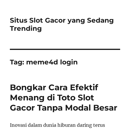
Situs Slot Gacor yang Sedang
Trending
Tag:
meme4d login
Bongkar Cara Efektif
Menang di Toto Slot
Gacor Tanpa Modal Besar
Inovasi dalam dunia hiburan daring terus