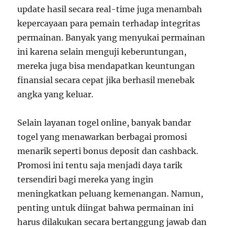
update hasil secara real-time juga menambah
kepercayaan para pemain terhadap integritas
permainan. Banyak yang menyukai permainan
ini karena selain menguji keberuntungan,
mereka juga bisa mendapatkan keuntungan
finansial secara cepat jika berhasil menebak
angka yang keluar.
Selain layanan togel online, banyak bandar
togel yang menawarkan berbagai promosi
menarik seperti bonus deposit dan cashback.
Promosi ini tentu saja menjadi daya tarik
tersendiri bagi mereka yang ingin
meningkatkan peluang kemenangan. Namun,
penting untuk diingat bahwa permainan ini
harus dilakukan secara bertanggung jawab dan