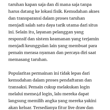
taruhan kapan saja dan di mana saja tanpa
harus datang ke lokasi fisik. Kemudahan akses
dan transparansi dalam proses taruhan
menjadi salah satu daya tarik utama dari situs
ini. Selain itu, layanan pelanggan yang
responsif dan sistem keamanan yang terjamin
menjadi keunggulan lain yang membuat para
pemain merasa nyaman dan percaya diri saat
memasang taruhan.
Popularitas permainan ini tidak lepas dari
kemudahan dalam proses pendaftaran dan
transaksi. Pemain cukup melakukan login
melalui meme4d login, lalu mereka dapat
langsung memilih angka yang mereka yakini
akan keluar. Tersedianya fitur live draw dan