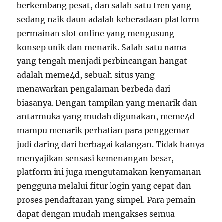
berkembang pesat, dan salah satu tren yang
sedang naik daun adalah keberadaan platform
permainan slot online yang mengusung
konsep unik dan menarik. Salah satu nama
yang tengah menjadi perbincangan hangat
adalah meme4d, sebuah situs yang
menawarkan pengalaman berbeda dari
biasanya. Dengan tampilan yang menarik dan
antarmuka yang mudah digunakan, meme4d
mampu menarik perhatian para penggemar
judi daring dari berbagai kalangan. Tidak hanya
menyajikan sensasi kemenangan besar,
platform ini juga mengutamakan kenyamanan
pengguna melalui fitur login yang cepat dan
proses pendaftaran yang simpel. Para pemain
dapat dengan mudah mengakses semua