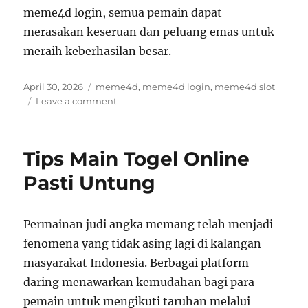
meme4d login, semua pemain dapat
merasakan keseruan dan peluang emas untuk
meraih keberhasilan besar.
Posted
Tags
April 30, 2026
meme4d
,
meme4d login
,
meme4d slot
on
on
Leave a comment
Maksimalkan
Setiap
Putaran
Tips Main Togel Online
di
Toto
Pasti Untung
Slot
Gacor
dengan
Permainan judi angka memang telah menjadi
Teknik
fenomena yang tidak asing lagi di kalangan
Bermain
yang
masyarakat Indonesia. Berbagai platform
Efisien
daring menawarkan kemudahan bagi para
pemain untuk mengikuti taruhan melalui