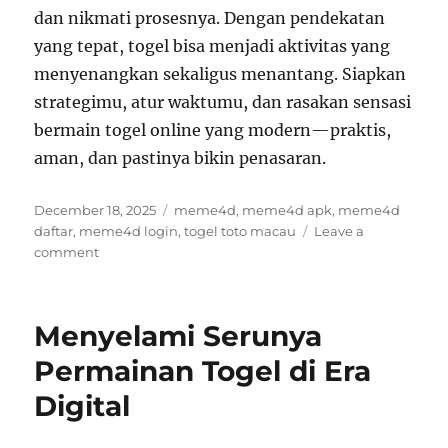
dan nikmati prosesnya. Dengan pendekatan
yang tepat, togel bisa menjadi aktivitas yang
menyenangkan sekaligus menantang. Siapkan
strategimu, atur waktumu, dan rasakan sensasi
bermain togel online yang modern—praktis,
aman, dan pastinya bikin penasaran.
Posted
Tags
December 18, 2025
meme4d
,
meme4d apk
,
meme4d
on
daftar
,
meme4d login
,
togel toto macau
Leave a
on
comment
Sensasi
Togel
Online
Menyelami Serunya
yang
Praktis,
Permainan Togel di Era
Aman,
Digital
dan
Bikin
Penasaran