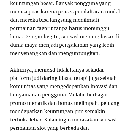
keuntungan besar. Banyak pengguna yang
merasa puas karena proses pendaftaran mudah
dan mereka bisa langsung menikmati
permainan favorit tanpa harus menunggu
lama. Dengan begitu, sensasi menang besar di
dunia maya menjadi pengalaman yang lebih
menyenangkan dan menguntungkan.
Akhirnya, meme4d tidak hanya sekadar
platform judi daring biasa, tetapi juga sebuah
komunitas yang mengedepankan inovasi dan
kenyamanan pengguna. Melalui berbagai
promo menarik dan bonus melimpah, peluang
mendapatkan keuntungan pun semakin
terbuka lebar. Kalau ingin merasakan sensasi
permainan slot yang berbeda dan